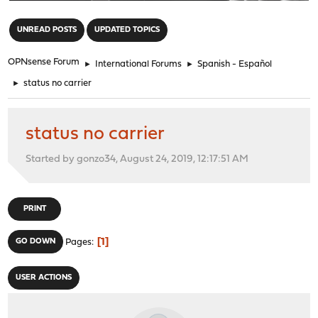
"
UNREAD POSTS
UPDATED TOPICS
OPNsense Forum
►
International Forums
►
Spanish - Español
►
status no carrier
status no carrier
Started by gonzo34, August 24, 2019, 12:17:51 AM
PRINT
1
GO DOWN
Pages
USER ACTIONS