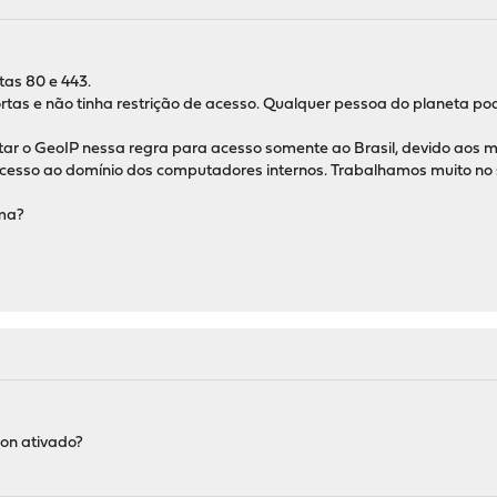
tas 80 e 443.
as e não tinha restrição de acesso. Qualquer pessoa do planeta pod
tar o GeoIP nessa regra para acesso somente ao Brasil, devido aos m
 acesso ao domínio dos computadores internos. Trabalhamos muito no s
ema?
ion ativado?