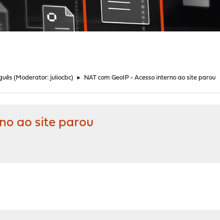
guês
(Moderator:
juliocbc
)
►
NAT com GeoIP - Acesso interno ao site parou
no ao site parou