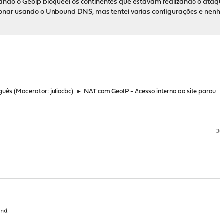
sando o Geoip bloqueei os continentes que estavam realizando o ataq
cionar usando o Unbound DNS, mas tentei varias configurações e nen
guês
(Moderator:
juliocbc
)
►
NAT com GeoIP - Acesso interno ao site parou
J