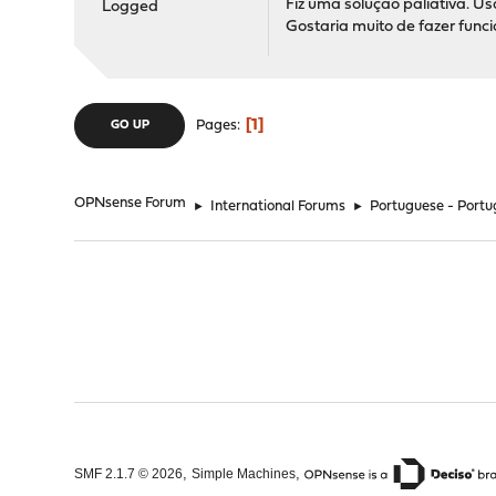
Fiz uma solução paliativa. U
Logged
Gostaria muito de fazer fun
1
Pages
GO UP
OPNsense Forum
►
International Forums
►
Portuguese - Portu
,
,
SMF 2.1.7 © 2026
Simple Machines