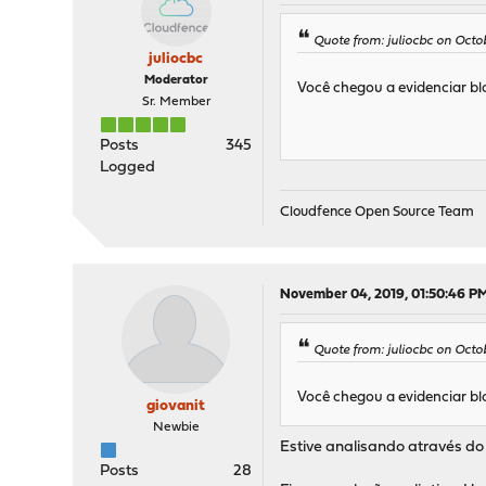
Quote from: juliocbc on Octob
juliocbc
Moderator
Você chegou a evidenciar blo
Sr. Member
Posts
345
Logged
Cloudfence Open Source Team
November 04, 2019, 01:50:46 P
Quote from: juliocbc on Octob
Você chegou a evidenciar blo
giovanit
Newbie
Estive analisando através do
Posts
28