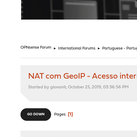
"
OPNsense Forum
►
International Forums
►
Portuguese - Portu
NAT com GeoIP - Acesso inter
Started by giovanit, October 25, 2019, 03:36:56 PM
1
Pages
GO DOWN