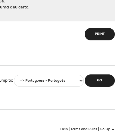
ue.
huma deu certo.
PRINT
ump to
|
|
Help
Terms and Rules
Go Up ▲