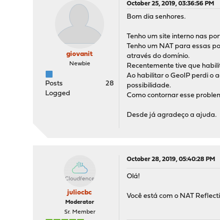
October 25, 2019, 03:36:56 PM
Bom dia senhores.
Tenho um site interno nas por
Tenho um NAT para essas port
giovanit
através do domínio.
Newbie
Recentemente tive que habili
Ao habilitar o GeoIP perdi o
Posts
28
possibilidade.
Logged
Como contornar esse probl
Desde já agradeço a ajuda.
October 28, 2019, 05:40:28 PM
Olá!
juliocbc
Você está com o NAT Reflect
Moderator
Sr. Member