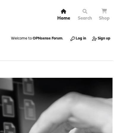
Home
Search
Shop
Welcome to
OPNsense Forum
.
Log in
Sign up