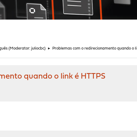
guês
(Moderator:
juliocbc
)
►
Problemas com o redirecionamento quando o l
mento quando o link é HTTPS