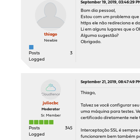
September 19, 2019, 03:46:29 P
Bom dia pessoal,
Estou com um problema que o 
https ele não redireciona e da
Li em alguns lugares que o 
thiago
Alguma sugestão?
Newbie
Obrigado.
Posts
3
Logged
September 21, 2019, 08:47:49 P
Thiago,
juliocbc
Talvez se você configurar seu
Moderator
uma máquina para testes. Veja
Sr. Member
certificado diretamente nel
Posts
345
Interceptação SSL é sempre a
Logged
funcionarem bem também para