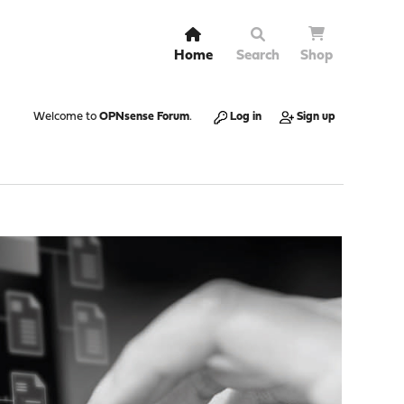
Home
Search
Shop
Welcome to
OPNsense Forum
.
Log in
Sign up