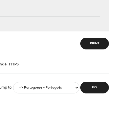
PRINT
ink é HTTPS
ump to