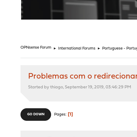
"
OPNsense Forum
►
International Forums
►
Portuguese - Portu
Problemas com o redireciona
Started by thiago, September 19, 2019, 03:46:29 PM
1
Pages
GO DOWN