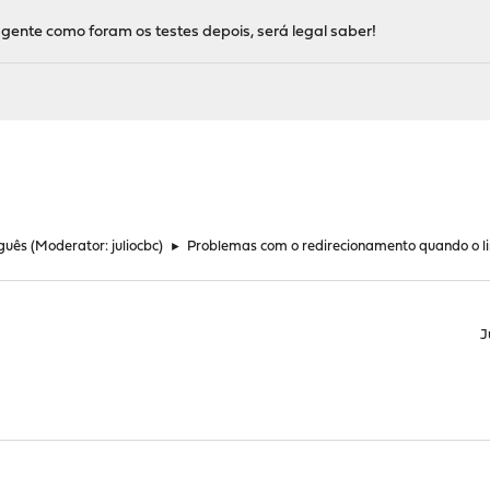
gente como foram os testes depois, será legal saber!
guês
(Moderator:
juliocbc
)
►
Problemas com o redirecionamento quando o l
J