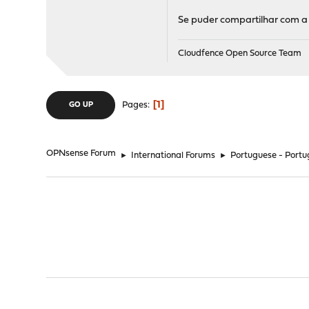
Se puder compartilhar com a 
Cloudfence Open Source Team
1
Pages
GO UP
OPNsense Forum
►
International Forums
►
Portuguese - Portu