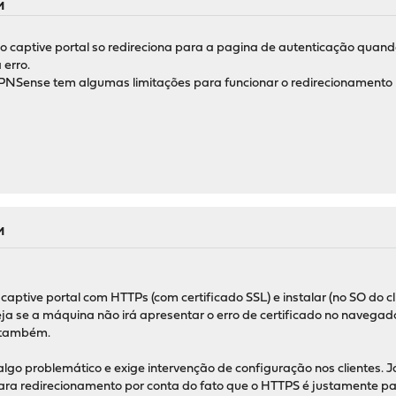
M
captive portal so redireciona para a pagina de autenticação quando 
 erro.
OPNSense tem algumas limitações para funcionar o redirecionamento
M
 captive portal com HTTPs (com certificado SSL) e instalar (no SO do 
 se a máquina não irá apresentar o erro de certificado no navegador,
e também.
lgo problemático e exige intervenção de configuração nos clientes. J
 redirecionamento por conta do fato que o HTTPS é justamente para 