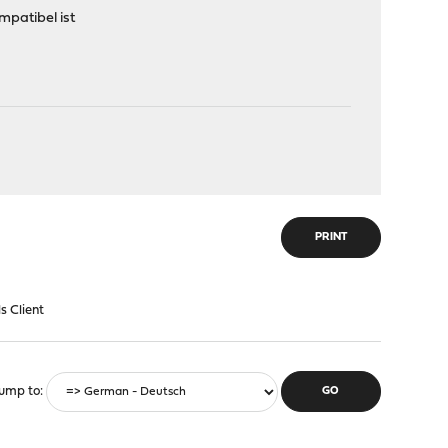
mpatibel ist
PRINT
 Client
ump to