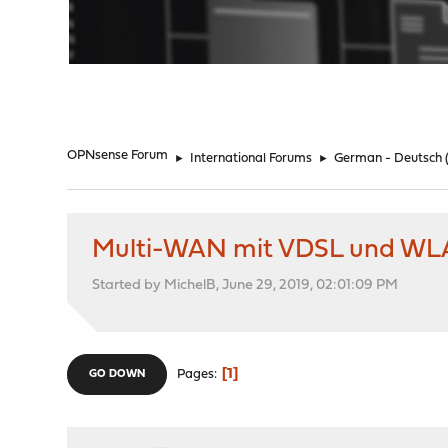
"
OPNsense Forum
►
International Forums
►
German - Deutsch
Multi-WAN mit VDSL und WLAN
Started by MichelB, June 29, 2019, 02:01:09 PM
1
Pages
GO DOWN