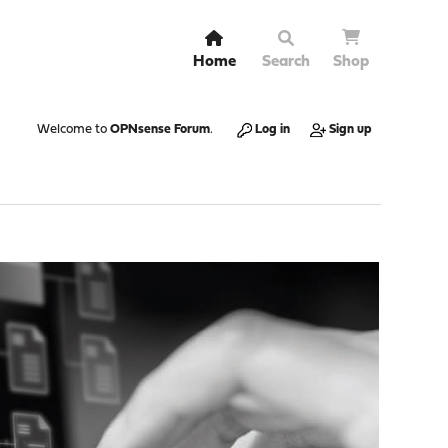
Home
Search
Shop
Welcome to
OPNsense Forum
.
Log in
Sign up