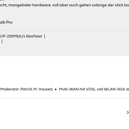
cht, mangelnder hardware. soll aber auch gehen solange der stick ko
alk Pro
 UP: 250Mbit/s Glasfaser |
 |
(Moderator:
Patrick M. Hausen
)
►
Multi-WAN mit VDSL und WLAN-Stick als
J