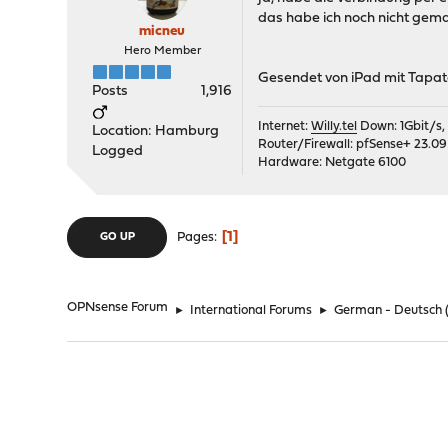
das habe ich noch nicht gema
micneu
Hero Member
Gesendet von iPad mit Tapat
Posts
1,916
Internet:
Willy.tel
Down: 1Gbit/s,
Location: Hamburg
Router/Firewall: pfSense+ 23.09
Logged
Hardware: Netgate 6100
1
Pages
GO UP
OPNsense Forum
►
International Forums
►
German - Deutsch