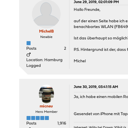
June 29, 2019, 02:01:09 PM
Hallo Freunde,
auf der einen Seite habe ich
benachbartes WLAN (FB6490 m
MichelB
Newbie
Ist das überhaupt so möglich
Posts
2
P.S. Hintergrund ist der, dass
Location: Hamburg
Michel
Logged
June 30, 2019, 03:41:15 AM
Ja, ich habe einen mobilen Ro
micneu
Hero Member
Gesendet von iPhone mit Tap
Posts
1,916
Internet:
Willy.tel
Down: 1Gbit/s,