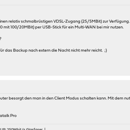
 einen relativ schmalbrüstigen VDSL-Zugang (25/5MBit) zur Verfügung
it 100/20MBit) per USB-Stick für ein Multi-WAN bei mir nutzen.
?
 für das Backup nach extern die Nacht nicht mehr reicht. ;)
uter besorgt den man in den Client Modus schalten kann. Mit dem nutze
atalk Pro
 UP: 250Mbit/s Glasfaser |