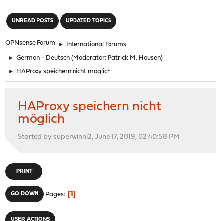
"
UNREAD POSTS
UPDATED TOPICS
OPNsense Forum
►
International Forums
►
German - Deutsch
(Moderator:
Patrick M. Hausen
)
►
HAProxy speichern nicht möglich
HAProxy speichern nicht
möglich
Started by superwinni2, June 17, 2019, 02:40:58 PM
PRINT
1
GO DOWN
Pages
USER ACTIONS