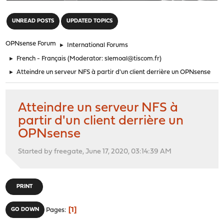
"
UNREAD POSTS
UPDATED TOPICS
OPNsense Forum
►
International Forums
►
French - Français
(Moderator:
slemoal@tiscom.fr
)
►
Atteindre un serveur NFS à partir d'un client derrière un OPNsense
Atteindre un serveur NFS à
partir d'un client derrière un
OPNsense
Started by freegate, June 17, 2020, 03:14:39 AM
PRINT
1
GO DOWN
Pages