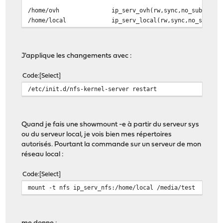
/home/ovh
ip_serv_ovh(rw,sync,no_subtree_
/home/local
ip_serv_local(rw,sync,no_subtre
J'applique les changements avec :
Code
Select
/etc/init.d/nfs-kernel-server restart
Quand je fais une showmount -e à partir du serveur sys
ou du serveur local, je vois bien mes répertoires
autorisés. Pourtant la commande sur un serveur de mon
réseau local :
Code
Select
mount -t nfs ip_serv_nfs:/home/local /media/test