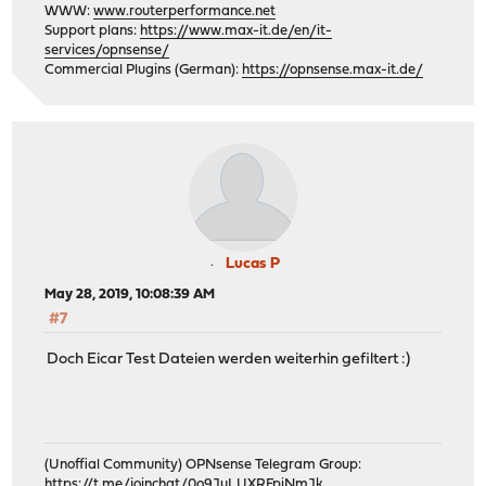
WWW:
www.routerperformance.net
Support plans:
https://www.max-it.de/en/it-
services/opnsense/
Commercial Plugins (German):
https://opnsense.max-it.de/
Lucas P
May 28, 2019, 10:08:39 AM
#7
Doch Eicar Test Dateien werden weiterhin gefiltert :)
(Unoffial Community) OPNsense Telegram Group:
https://t.me/joinchat/0o9JuLUXRFpiNmJk