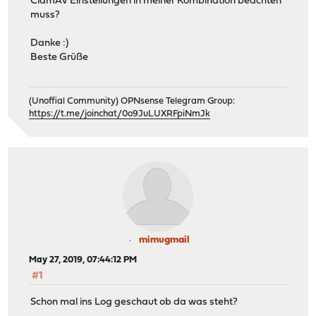
ClamAV Einstellungen in meiner Kombination beachten
muss?
Danke :)
Beste Grüße
(Unoffial Community) OPNsense Telegram Group:
https://t.me/joinchat/0o9JuLUXRFpiNmJk
mimugmail
May 27, 2019, 07:44:12 PM
#1
Schon mal ins Log geschaut ob da was steht?