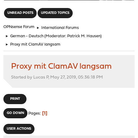
"
UNREAD POSTS
UPDATED TOPICS
OPNsense Forum
►
International Forums
►
German - Deutsch
(Moderator:
Patrick M. Hausen
)
►
Proxy mit ClamAV langsam
Proxy mit ClamAV langsam
Started by Lucas P, May 27, 2019, 05:36:18 PM
PRINT
1
GO DOWN
Pages
USER ACTIONS