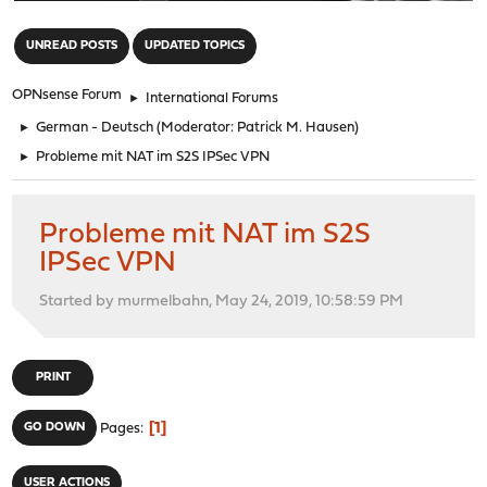
"
UNREAD POSTS
UPDATED TOPICS
OPNsense Forum
►
International Forums
►
German - Deutsch
(Moderator:
Patrick M. Hausen
)
►
Probleme mit NAT im S2S IPSec VPN
Probleme mit NAT im S2S
IPSec VPN
Started by murmelbahn, May 24, 2019, 10:58:59 PM
PRINT
1
GO DOWN
Pages
USER ACTIONS