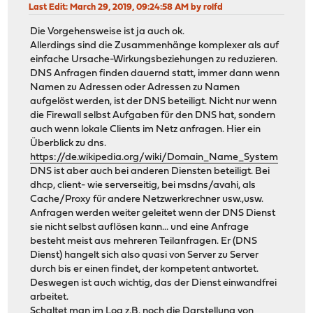
Last Edit
: March 29, 2019, 09:24:58 AM by rolfd
Die Vorgehensweise ist ja auch ok.
Allerdings sind die Zusammenhänge komplexer als auf
einfache Ursache-Wirkungsbeziehungen zu reduzieren.
DNS Anfragen finden dauernd statt, immer dann wenn
Namen zu Adressen oder Adressen zu Namen
aufgelöst werden, ist der DNS beteiligt. Nicht nur wenn
die Firewall selbst Aufgaben für den DNS hat, sondern
auch wenn lokale Clients im Netz anfragen. Hier ein
Überblick zu dns.
https://de.wikipedia.org/wiki/Domain_Name_System
DNS ist aber auch bei anderen Diensten beteiligt. Bei
dhcp, client- wie serverseitig, bei msdns/avahi, als
Cache/Proxy für andere Netzwerkrechner usw.,usw.
Anfragen werden weiter geleitet wenn der DNS Dienst
sie nicht selbst auflösen kann... und eine Anfrage
besteht meist aus mehreren Teilanfragen. Er (DNS
Dienst) hangelt sich also quasi von Server zu Server
durch bis er einen findet, der kompetent antwortet.
Deswegen ist auch wichtig, das der Dienst einwandfrei
arbeitet.
Schaltet man im Log z.B. noch die Darstellung von