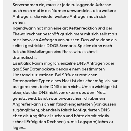
Servernamen ein, muss er jede zu loggende Adresse
auch noch mal in ein Namen umwandeln... also weitere
Anfragen... die wieder weitere Anfragen nach sich
ziehen.
Irgendwann hat man eine art Kettenreaktion und der
Firewallrechner beschäftigt sich mehr mit sich selbst als
mit sinnvollen Anfragen von aussen. Das wäre dann ein
selbst gestricktes DDOS Scenario. Spielen dann noch
falsche Einstellungen eine Rolle, wirds schnell
dramatisch...
Es ist also kaum möglich, einzelne DNS Anfragen oder
gar 53er Datenpakete genau einem bestimmten
Umstand zuzuordnen. Bei 99% der restlichen
Datenpacket Typen eines Host ist das eher möglich, nur
ausgerechnet beim DNS eben nicht. Um so wichtiger ist
aber, das der DNS nicht von extern aus dem Netz
genutzt wird. Es ist zwar unwarscheinlich aber ein
Angreifer kann sich ein falsch eingestellten (von aussen
zugänglichen), obendrein falsch konfigurierten DNS
eben als Angriffsziel suchen und hätte damit relativ
schnell Erfolg den Rechner (zb. mit Logspam) lahm zu
legen...