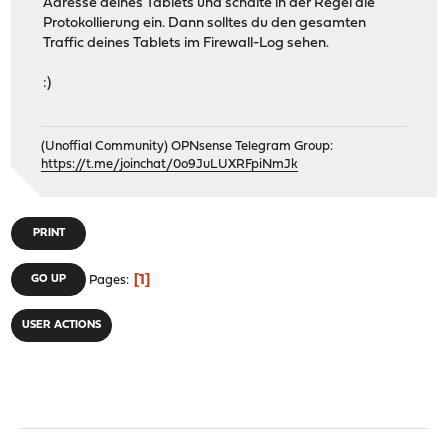
Adresse deines Tablets und schalte in der Regel die
Protokollierung ein. Dann solltes du den gesamten
Traffic deines Tablets im Firewall-Log sehen.
:)
(Unoffial Community) OPNsense Telegram Group:
https://t.me/joinchat/0o9JuLUXRFpiNmJk
PRINT
1
GO UP
Pages
USER ACTIONS