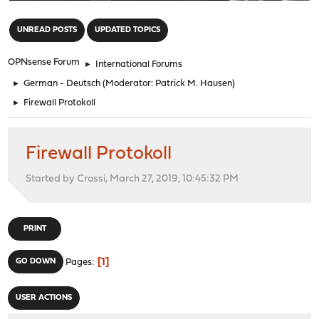
"
UNREAD POSTS
UPDATED TOPICS
OPNsense Forum
►
International Forums
►
German - Deutsch
(Moderator:
Patrick M. Hausen
)
►
Firewall Protokoll
Firewall Protokoll
Started by Crossi, March 27, 2019, 10:45:32 PM
PRINT
1
GO DOWN
Pages
USER ACTIONS