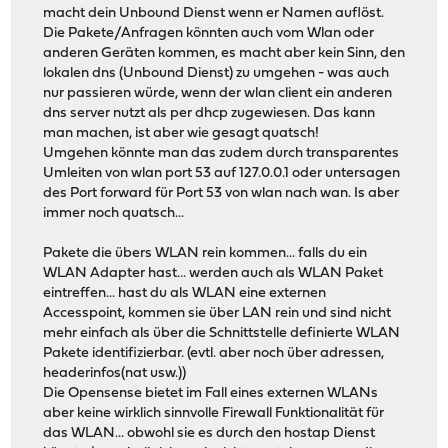
macht dein Unbound Dienst wenn er Namen auflöst.
Die Pakete/Anfragen könnten auch vom Wlan oder
anderen Geräten kommen, es macht aber kein Sinn, den
lokalen dns (Unbound Dienst) zu umgehen - was auch
nur passieren würde, wenn der wlan client ein anderen
dns server nutzt als per dhcp zugewiesen. Das kann
man machen, ist aber wie gesagt quatsch!
Umgehen könnte man das zudem durch transparentes
Umleiten von wlan port 53 auf 127.0.0.1 oder untersagen
des Port forward für Port 53 von wlan nach wan. Is aber
immer noch quatsch...
Pakete die übers WLAN rein kommen... falls du ein
WLAN Adapter hast... werden auch als WLAN Paket
eintreffen... hast du als WLAN eine externen
Accesspoint, kommen sie über LAN rein und sind nicht
mehr einfach als über die Schnittstelle definierte WLAN
Pakete identifizierbar. (evtl. aber noch über adressen,
headerinfos(nat usw.))
Die Opensense bietet im Fall eines externen WLANs
aber keine wirklich sinnvolle Firewall Funktionalität für
das WLAN... obwohl sie es durch den hostap Dienst