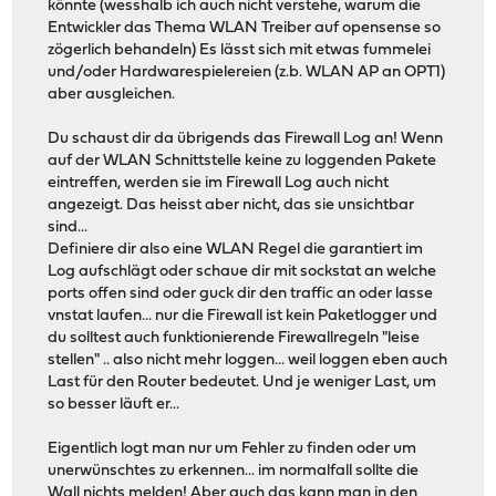
könnte (wesshalb ich auch nicht verstehe, warum die
Entwickler das Thema WLAN Treiber auf opensense so
zögerlich behandeln) Es lässt sich mit etwas fummelei
und/oder Hardwarespielereien (z.b. WLAN AP an OPT1)
aber ausgleichen.
Du schaust dir da übrigends das Firewall Log an! Wenn
auf der WLAN Schnittstelle keine zu loggenden Pakete
eintreffen, werden sie im Firewall Log auch nicht
angezeigt. Das heisst aber nicht, das sie unsichtbar
sind...
Definiere dir also eine WLAN Regel die garantiert im
Log aufschlägt oder schaue dir mit sockstat an welche
ports offen sind oder guck dir den traffic an oder lasse
vnstat laufen... nur die Firewall ist kein Paketlogger und
du solltest auch funktionierende Firewallregeln "leise
stellen" .. also nicht mehr loggen... weil loggen eben auch
Last für den Router bedeutet. Und je weniger Last, um
so besser läuft er...
Eigentlich logt man nur um Fehler zu finden oder um
unerwünschtes zu erkennen... im normalfall sollte die
Wall nichts melden! Aber auch das kann man in den