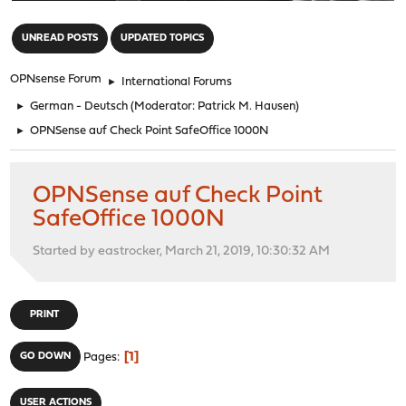
"
UNREAD POSTS
UPDATED TOPICS
OPNsense Forum
►
International Forums
►
German - Deutsch
(Moderator:
Patrick M. Hausen
)
►
OPNSense auf Check Point SafeOffice 1000N
OPNSense auf Check Point
SafeOffice 1000N
Started by eastrocker, March 21, 2019, 10:30:32 AM
PRINT
1
GO DOWN
Pages
USER ACTIONS