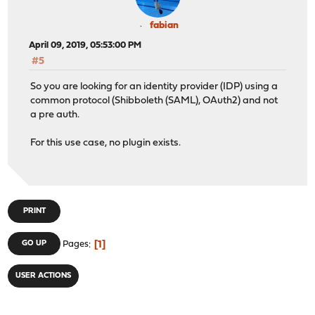
fabian
April 09, 2019, 05:53:00 PM
#5
So you are looking for an identity provider (IDP) using a
common protocol (Shibboleth (SAML), OAuth2) and not
a pre auth.
For this use case, no plugin exists.
PRINT
1
GO UP
Pages
USER ACTIONS