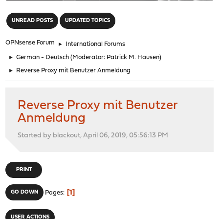
"
UNREAD POSTS
UPDATED TOPICS
OPNsense Forum
►
International Forums
►
German - Deutsch
(Moderator:
Patrick M. Hausen
)
►
Reverse Proxy mit Benutzer Anmeldung
Reverse Proxy mit Benutzer
Anmeldung
Started by blackout, April 06, 2019, 05:56:13 PM
PRINT
1
GO DOWN
Pages
USER ACTIONS