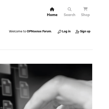
Home
Search
Shop
Welcome to
OPNsense Forum
.
Log in
Sign up