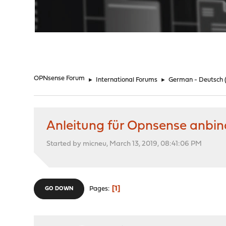
"
OPNsense Forum
►
International Forums
►
German - Deutsch
Anleitung für Opnsense anbi
Started by micneu, March 13, 2019, 08:41:06 PM
1
Pages
GO DOWN