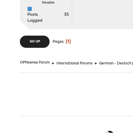
Newbie
Posts
35
Logged
1
Pages
GO UP
OPNsense Forum
►
International Forums
►
German - Deutsch