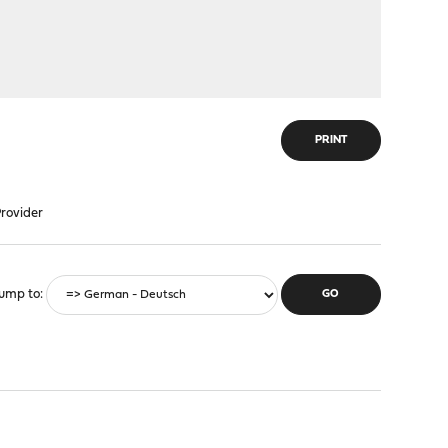
PRINT
rovider
ump to