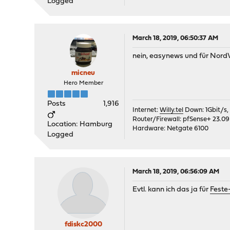
Logged
March 18, 2019, 06:50:37 AM
nein, easynews und für NordVPN
micneu
Hero Member
Posts
1,916
Internet:
Willy.tel
Down: 1Gbit/s,
Router/Firewall: pfSense+ 23.09
Location: Hamburg
Hardware: Netgate 6100
Logged
March 18, 2019, 06:56:09 AM
Evtl. kann ich das ja für
Feste-
fdiskc2000