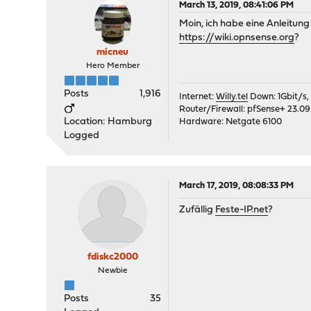
March 13, 2019, 08:41:06 PM
Moin, ich habe eine Anleitung
https://wiki.opnsense.org
?
micneu
Hero Member
Posts
1,916
Internet:
Willy.tel
Down: 1Gbit/s,
Router/Firewall: pfSense+ 23.09
Location: Hamburg
Hardware: Netgate 6100
Logged
March 17, 2019, 08:08:33 PM
Zufällig
Feste-IP.net
?
fdiskc2000
Newbie
Posts
35