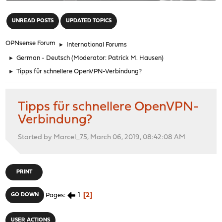
"
UNREAD POSTS
UPDATED TOPICS
OPNsense Forum
►
International Forums
►
German - Deutsch
(Moderator:
Patrick M. Hausen
)
►
Tipps für schnellere OpenVPN-Verbindung?
Tipps für schnellere OpenVPN-
Verbindung?
Started by Marcel_75, March 06, 2019, 08:42:08 AM
PRINT
1
2
GO DOWN
Pages
USER ACTIONS