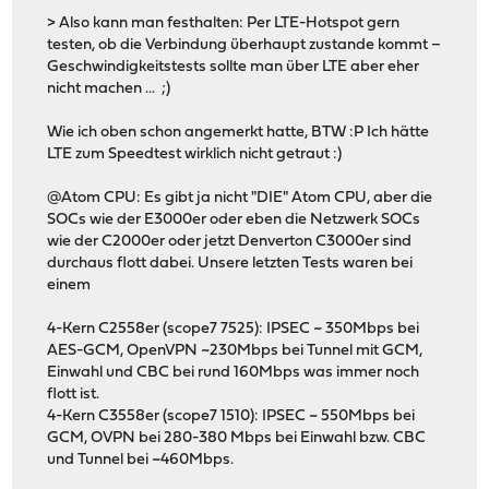
> Also kann man festhalten: Per LTE-Hotspot gern
testen, ob die Verbindung überhaupt zustande kommt –
Geschwindigkeitstests sollte man über LTE aber eher
nicht machen ... ;)
Wie ich oben schon angemerkt hatte, BTW :P Ich hätte
LTE zum Speedtest wirklich nicht getraut :)
@Atom CPU: Es gibt ja nicht "DIE" Atom CPU, aber die
SOCs wie der E3000er oder eben die Netzwerk SOCs
wie der C2000er oder jetzt Denverton C3000er sind
durchaus flott dabei. Unsere letzten Tests waren bei
einem
4-Kern C2558er (scope7 7525): IPSEC ~ 350Mbps bei
AES-GCM, OpenVPN ~230Mbps bei Tunnel mit GCM,
Einwahl und CBC bei rund 160Mbps was immer noch
flott ist.
4-Kern C3558er (scope7 1510): IPSEC ~ 550Mbps bei
GCM, OVPN bei 280-380 Mbps bei Einwahl bzw. CBC
und Tunnel bei ~460Mbps.