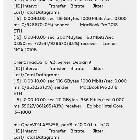
mit OpenVPN AES256, iperf3 -c 10.0.0.1 -u -b 1G
[ ID] Interval Transfer Bitrate Jitter
Lost/Total Datagrams
[ 5] 0.00-10.00 sec 1.16 GBytes 1000 Mbits/sec 0.000
ms 0/928670 (0%) sender MacBook Pro 2018
ETH
[ 5] 0.00-10.00 sec 200 MBytes 168 Mbits/sec
0.050 ms 772531/928670 (83%) receiver Lanner
NCA-1010B
Client: macOS 10.14.3, Server: Debian 9
[ ID] Interval Transfer Bitrate Jitter
Lost/Total Datagrams
[ 5] 0.00-10.00 sec 1.16 GBytes 1000 Mbits/sec 0.000
ms 0/863223 (0%) sender MacBook Pro 2018
ETH
[ 5] 0.00-10.00 sec 1.11 GBytes 956 Mbits/sec 0.007
ms 35627/861265 (4.1%) receiver Eglobal Intel Core
i3-7100U
mit OpenVPN AES256, iperf3 -c 10.0.0.1 -u -b 1G
[ ID] Interval Transfer Bitrate Jitter
Lost/Total Datagrams