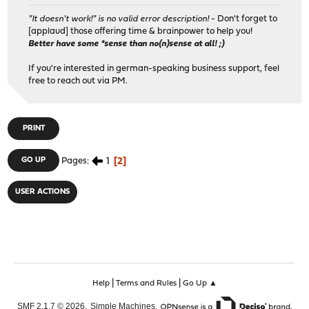
"It doesn't work!" is no valid error description!
- Don't forget to
[applaud] those offering time & brainpower to help you!
Better have some *sense than no(n)sense at all! ;)
If you're interested in german-speaking business support, feel
free to reach out via PM.
PRINT
1
2
GO UP
Pages
USER ACTIONS
|
|
Help
Terms and Rules
Go Up ▲
,
,
SMF 2.1.7 © 2026
Simple Machines