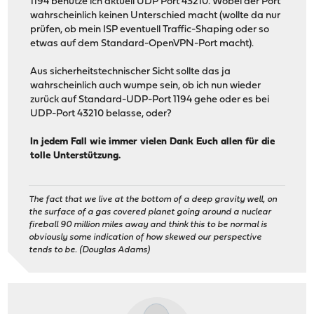
1194 benutze ich aktuell UDP Port 43210. Wobei der Port
wahrscheinlich keinen Unterschied macht (wollte da nur
prüfen, ob mein ISP eventuell Traffic-Shaping oder so
etwas auf dem Standard-OpenVPN-Port macht).
Aus sicherheitstechnischer Sicht sollte das ja
wahrscheinlich auch wumpe sein, ob ich nun wieder
zurück auf Standard-UDP-Port 1194 gehe oder es bei
UDP-Port 43210 belasse, oder?
In jedem Fall wie immer vielen Dank Euch allen für die
tolle Unterstützung.
The fact that we live at the bottom of a deep gravity well, on
the surface of a gas covered planet going around a nuclear
fireball 90 million miles away and think this to be normal is
obviously some indication of how skewed our perspective
tends to be. (Douglas Adams)