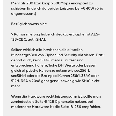
Mehr als 200 bzw. knapp 500Mbps encrypted zu
schieben finde ich da bei der Leistung bei ~8-10W völlig
angemessen :)
Bezüglich sowas hier:
> Komprimierung habe ich deaktiviert, cipher ist AES-
128-CBC, auth SHA1.
Sollten wirklich alle inzwischen die aktuellen
Mindestgrößen von Cipher und Security aktivieren. Dazu
gehört auch, kein SHA-1 mehr zu nutzen und
entsprechend höhere/hohe DH Werte oder besser
gleich elliptische Kurven zu nutzen wie sec256r1,
sec384r1 oder die Brainpool Kurven 256r1, 384r1 oder
512r1. RSA < 2048 geht genausowenig wie SHA1 nicht
mehr.
Wenn die Hardware recht leistungsarm ist, sollte man
zumindest die Suite-B 128 Ciphersuite nutzen, bei
modernerer Hardware ist die Suite-B-256 empfohlen.