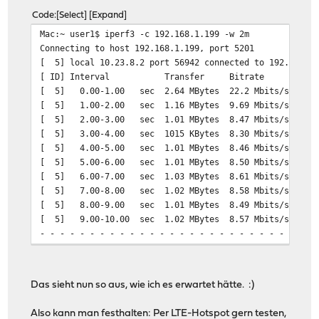
Code
Select
Expand
Mac:~ user1$ iperf3 -c 192.168.1.199 -w 2m
Connecting to host 192.168.1.199, port 5201
[ 5] local 10.23.8.2 port 56942 connected to 192.168.1.
[ ID] Interval Transfer Bitrate
[ 5] 0.00-1.00 sec 2.64 MBytes 22.2 
[ 5] 1.00-2.00 sec 1.16 MBytes 9.69 
[ 5] 2.00-3.00 sec 1.01 MBytes 8.47 
[ 5] 3.00-4.00 sec 1015 KBytes 8.30 
[ 5] 4.00-5.00 sec 1.01 MBytes 8.46 
[ 5] 5.00-6.00 sec 1.01 MBytes 8.50 
[ 5] 6.00-7.00 sec 1.03 MBytes 8.61 
[ 5] 7.00-8.00 sec 1.02 MBytes 8.58 
[ 5] 8.00-9.00 sec 1.01 MBytes 8.49 
[ 5] 9.00-10.00 sec 1.02 MBytes 8.57 
- - - - - - - - - - - - - - - - - - - - - - - - -
[ ID] Interval Transfer Bitrate
[ 5] 0.00-10.00 sec 11.9 MBytes 9.99 Mb
[ 5] 0.00-10.21 sec 9.92 MBytes 8.15 Mb
Das sieht nun so aus, wie ich es erwartet hätte. :)
Also kann man festhalten: Per LTE-Hotspot gern testen,