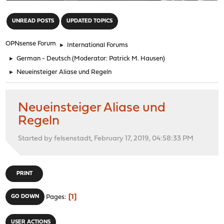
"
UNREAD POSTS
UPDATED TOPICS
OPNsense Forum
►
International Forums
►
German - Deutsch
(Moderator:
Patrick M. Hausen
)
►
Neueinsteiger Aliase und Regeln
Neueinsteiger Aliase und
Regeln
Started by felsenstadt, February 17, 2019, 04:58:33 PM
PRINT
1
GO DOWN
Pages
USER ACTIONS