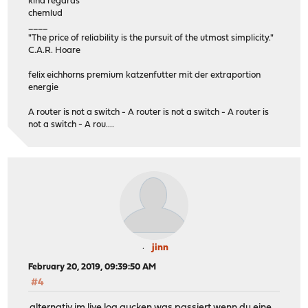
kind regards
chemlud
____
"The price of reliability is the pursuit of the utmost simplicity."
C.A.R. Hoare
felix eichhorns premium katzenfutter mit der extraportion
energie
A router is not a switch - A router is not a switch - A router is
not a switch - A rou....
jinn
February 20, 2019, 09:39:50 AM
#4
alternativ im live log gucken was passiert wenn du eine