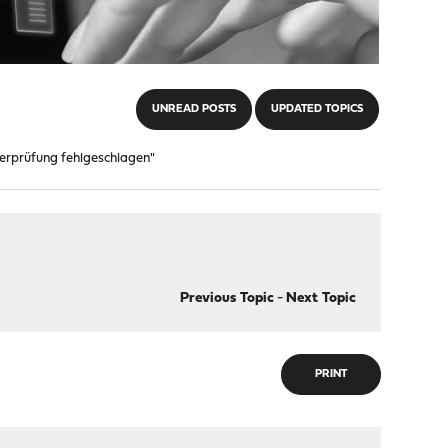
UNREAD POSTS
UPDATED TOPICS
Überprüfung fehlgeschlagen"
Previous Topic
-
Next Topic
PRINT