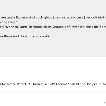
 ausgestellt, diese sind auch gültig (_on_issue_success ), jedoch wird 
 angezeigt".
ler? Wenn ja, kann ich damit leben. Jedoch befürchte ich, dass die Zert
loudflare und die dzugehörige API.
(Moderator:
Patrick M. Hausen
)
►
Let's Encrypt / Zertifikat gültig / GUI "
J