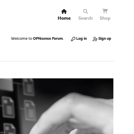
Home
Search
Shop
Welcome to
OPNsense Forum
.
Log in
Sign up