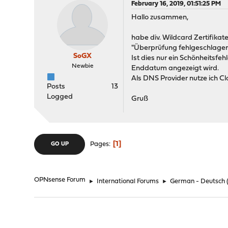
February 16, 2019, 01:51:25 PM
Hallo zusammen,
habe div. Wildcard Zertifikate
"Überprüfung fehlgeschlagen
SoGX
Ist dies nur ein Schönheitsfeh
Newbie
Enddatum angezeigt wird.
Als DNS Provider nutze ich C
Posts
13
Logged
Gruß
1
Pages
GO UP
OPNsense Forum
►
International Forums
►
German - Deutsch