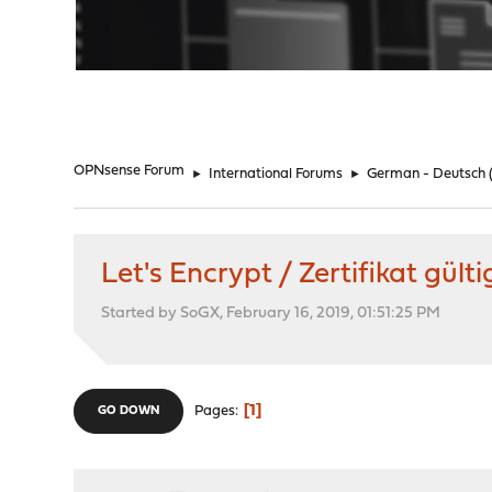
"
OPNsense Forum
►
International Forums
►
German - Deutsch
Let's Encrypt / Zertifikat gül
Started by SoGX, February 16, 2019, 01:51:25 PM
1
Pages
GO DOWN