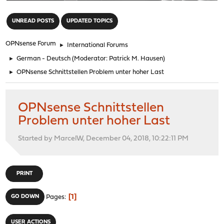
"
UNREAD POSTS
UPDATED TOPICS
OPNsense Forum
►
International Forums
►
German - Deutsch
(Moderator:
Patrick M. Hausen
)
►
OPNsense Schnittstellen Problem unter hoher Last
OPNsense Schnittstellen
Problem unter hoher Last
Started by MarcelW, December 04, 2018, 10:22:11 PM
PRINT
1
GO DOWN
Pages
USER ACTIONS