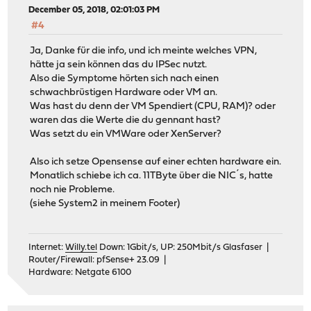
December 05, 2018, 02:01:03 PM
#4
Ja, Danke für die info, und ich meinte welches VPN,
hätte ja sein können das du IPSec nutzt.
Also die Symptome hörten sich nach einen
schwachbrüstigen Hardware oder VM an.
Was hast du denn der VM Spendiert (CPU, RAM)? oder
waren das die Werte die du gennant hast?
Was setzt du ein VMWare oder XenServer?
Also ich setze Opensense auf einer echten hardware ein.
Monatlich schiebe ich ca. 11TByte über die NIC´s, hatte
noch nie Probleme.
(siehe System2 in meinem Footer)
Internet:
Willy.tel
Down: 1Gbit/s, UP: 250Mbit/s Glasfaser |
Router/Firewall: pfSense+ 23.09 |
Hardware: Netgate 6100