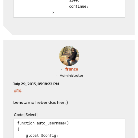
$i++;
continue;
}
else
{
$aun = 'user' . $i;
break;
}*/
$i++;
}
/*return $aun;*/
return $i;
franco
}
Administrator
July 29, 2015, 05:18:22 PM
#14
benutz mal lieber das hier :)
Code
Select
function auto_username()
{
global $config;