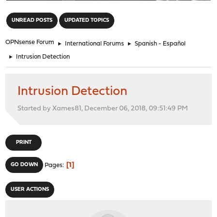
"
UNREAD POSTS
UPDATED TOPICS
OPNsense Forum
►
International Forums
►
Spanish - Español
►
Intrusion Detection
Intrusion Detection
Started by Xames81, December 06, 2018, 09:51:49 PM
PRINT
1
GO DOWN
Pages
USER ACTIONS