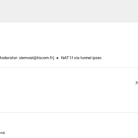
Moderator:
slemoal@tiscom.fr
)
►
NAT 1:1 via tunnel ipsec
J