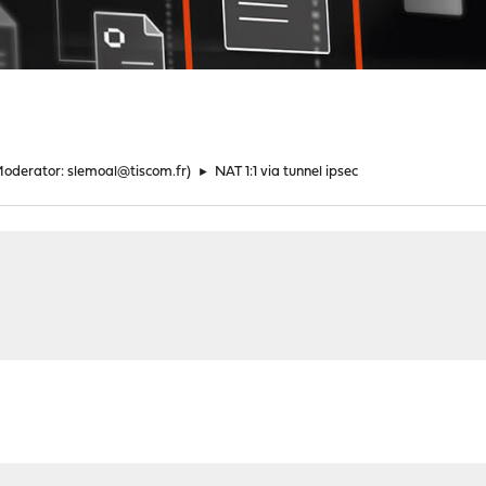
Moderator:
slemoal@tiscom.fr
)
►
NAT 1:1 via tunnel ipsec