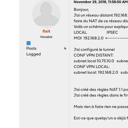
November 29, 2018, 11:58:50 AM
Bonjour,
J'ai un réseau distant 192.168
faire du NAT de ce réseau dista
Voilà un schéma pour expliqu
fixit
LOCAL IPSEC
Newbie
MOI 192.168.2.0 <------------
Posts
4
J'ai configuré le tunnel
Logged
CONF VPN DISTANT:
subnet local 10.75.10.0 subne
CONF VPN LOCAL:
subnet local: 192.168.2.0 subn
J'ai créé des règles NAT 1:1 p
J'ai créé des règles dans le f
Mais rien à faire rien ne p
Est-ce que quelqu'un a déjà f