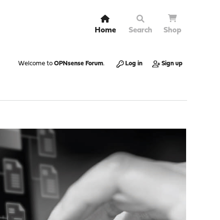
Home
Search
Shop
Welcome to
OPNsense Forum
.
Log in
Sign up