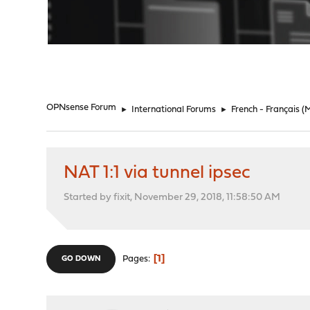
"
OPNsense Forum
►
International Forums
►
French - Français
(
NAT 1:1 via tunnel ipsec
Started by fixit, November 29, 2018, 11:58:50 AM
1
Pages
GO DOWN