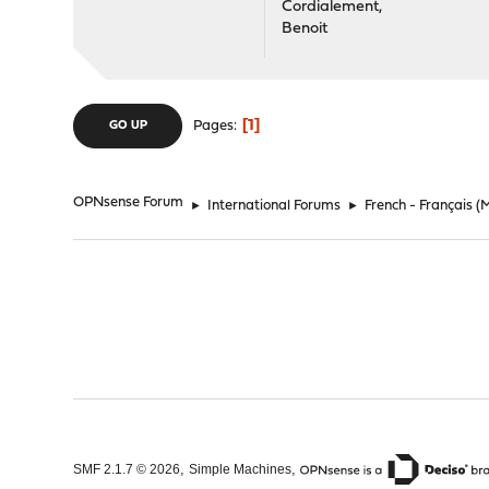
Cordialement,
Benoit
1
Pages
GO UP
OPNsense Forum
►
International Forums
►
French - Français
(
,
,
SMF 2.1.7 © 2026
Simple Machines