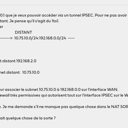
.0.1 que je veux pouvoir accéder via un tunnel IPSEC. Pour ne pas avoir
nt. Je pense qu'il s'agit du 1to1.
er
 DISTANT
------> 10.75.10.0/24:192.168.0.0/24 ----
t distant 192.168.2.0
et distant: 10.75.10.0
our associer le subnet 10.75.10.0 à 192.168.0.0 sur l'interface WAN.
irewall très permissives qui autorisent tout sur l'interface IPSEC sur le
asse. Je me demande s'il ne manque pas quelque chose dans le NAT S
ait quelque chose de la sorte ?