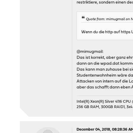
restriktiere, sondern einen de
Quote from: mimugmail on N
Wenn du die http auf https 
@mimugmail:
Das ist korrekt, aber ganz eh
dann an die wpad.dat komm
Das kann man zuhause bei sic
Studentenwohnheim wäre das w
Attacken von intern auf die 
aber das schafft dann eben 
Intel(R) Xeon(R) Silver 4116 CPU
256 GB RAM, 300GB RAID1, 3x4
December 04, 2018, 08:28:36 A