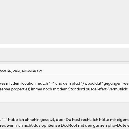
M
mber 30, 2018, 06:49:36 PM
 es mit dem location match "=" und dem pfad "/wpad.dat" gegangen, wenn
erver properties) immer noch mit dem Standard ausgeliefert (vermutlich: 
 "=" habe ich ohnehin gesetzt, aber Du hast recht: Ich hätte mir ei
erer, wenn ich nicht das opnSense DocRoot mit den ganzen php-Dateien