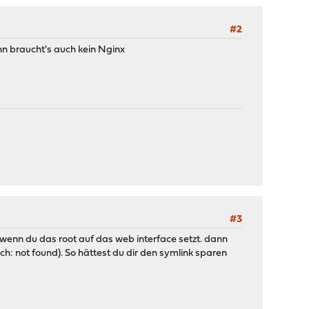
#2
nn braucht's auch kein Nginx
#3
enn du das root auf das web interface setzt. dann
h: not found). So hättest du dir den symlink sparen