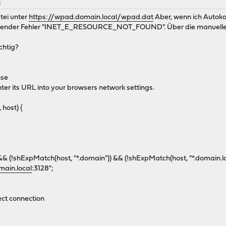
M
tei unter
https://wpad.domain.local/wpad.dat
Aber, wenn ich Autoko
olgender Fehler "INET_E_RESOURCE_NOT_FOUND". Über die manuelle Ei
ichtig?
nse
nter its URL into your browsers network settings.
 host) {
&& (!shExpMatch(host, "*.domain")) && (!shExpMatch(host, "*.domain.loc
ain.local
:3128";
rect connection