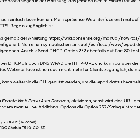
Extrapost anlegen in der Hoffnung, das jemand hier im Forum Rat weiß
och einfach lösen können. Mein opnSense Webinterface erst mal auf Po
TPS-Regeln zugänglich ist.
 und gemäß der Anleitung
https://wiki.opnsense.org/manual/how-tos/
onfiguriert. Nun einen symbolischen Link auf /usr/local/www/wpad.d
igegeben. Anschließend DHCP-Option 252 ebenfalls auf Port 80 konfi
l über DHCP als auch DNS WPAD die HTTP-URL und kann darüber die w
as Webinterface ist nun auch nicht mehr für Clients zugänglich, da ma
 kann weiterhin die GUI genutzt werden, um die wpad.dat zu bearbei
h
Enable Web Proxy Auto Discovery
aktivieren, sonst wird eine URL gen
sondern manuell bei Additional Options die Option 252/String eintra
 @ 2.10GHz (24 cores)
 10G Chelsio T540-CO-SR