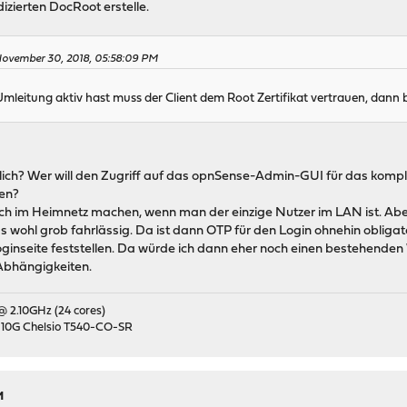
dizierten DocRoot erstelle.
ovember 30, 2018, 05:58:09 PM
Umleitung aktiv hast muss der Client dem Root Zertifikat vertrauen, dann 
rlich? Wer will den Zugriff auf das opnSense-Admin-GUI für das kompl
en?
h im Heimnetz machen, wenn man der einzige Nutzer im LAN ist. Aber
ohl grob fahrlässig. Da ist dann OTP für den Login ohnehin obligat
Loginseite feststellen. Da würde ich dann eher noch einen bestehende
Abhängigkeiten.
 @ 2.10GHz (24 cores)
 10G Chelsio T540-CO-SR
M