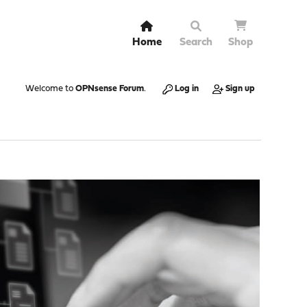
Home
Search
Shop
Welcome to
OPNsense Forum
.
Log in
Sign up