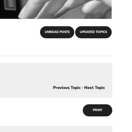
UNREAD POSTS
UPDATED TOPICS
Previous Topic
-
Next Topic
PRINT