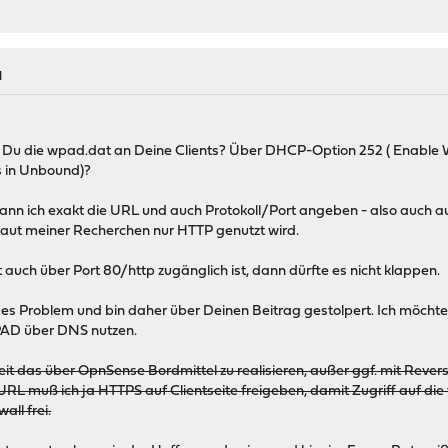
M
erst Du die wpad.dat an Deine Clients? Über DHCP-Option 252 ( Enabl
 in Unbound)?
nn ich exakt die URL und auch Protokoll/Port angeben - also auch
aut meiner Recherchen nur HTTP genutzt wird.
auch über Port 80/http zugänglich ist, dann dürfte es nicht klappen.
es Problem und bin daher über Deinen Beitrag gestolpert. Ich möchte
PAD über DNS nutzen.
it das über OpnSense Bordmittel zu realisieren, außer ggf. mit Rever
RL muß ich ja HTTPS auf Clientseite freigeben, damit Zugriff auf di
all frei.