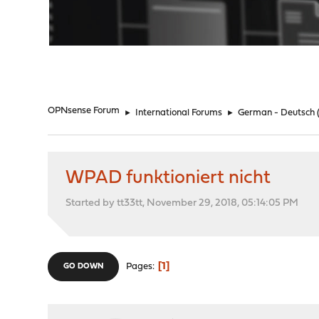
"
OPNsense Forum
►
International Forums
►
German - Deutsch
WPAD funktioniert nicht
Started by tt33tt, November 29, 2018, 05:14:05 PM
1
Pages
GO DOWN