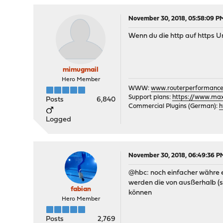
November 30, 2018, 05:58:09 P
Wenn du die http auf https U
mimugmail
Hero Member
WWW:
www.routerperformance
Support plans:
https://www.max-
Posts
6,840
Commercial Plugins (German):
h
Logged
November 30, 2018, 06:49:36 P
@hbc: noch einfacher währe 
werden die von ausßerhalb (se
fabian
können
Hero Member
Posts
2,769