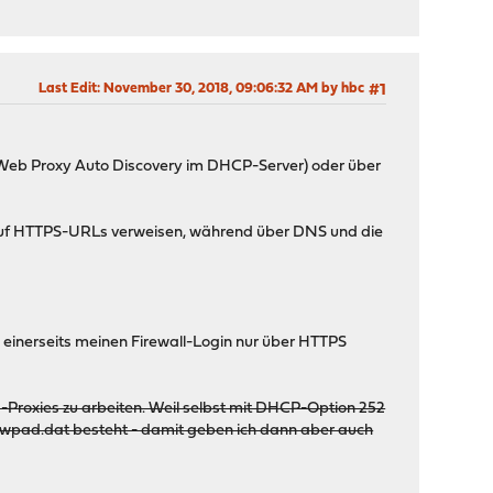
Last Edit
: November 30, 2018, 09:06:32 AM by hbc
#1
e Web Proxy Auto Discovery im DHCP-Server) oder über
 auf HTTPS-URLs verweisen, während über DNS und die
 einerseits meinen Firewall-Login nur über HTTPS
s-Proxies zu arbeiten. Weil selbst mit DHCP-Option 252
e wpad.dat besteht - damit geben ich dann aber auch