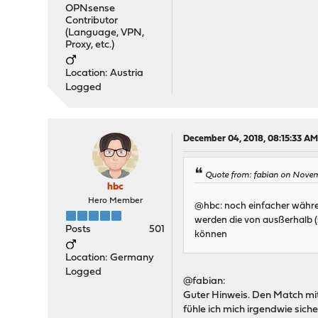
OPNsense
Contributor
(Language, VPN,
Proxy, etc.)
Location: Austria
Logged
December 04, 2018, 08:15:33 A
Quote from: fabian on Nove
hbc
Hero Member
@hbc: noch einfacher währe
werden die von ausßerhalb (s
Posts
501
können
Location: Germany
Logged
@fabian:
Guter Hinweis. Den Match mit
fühle ich mich irgendwie sich