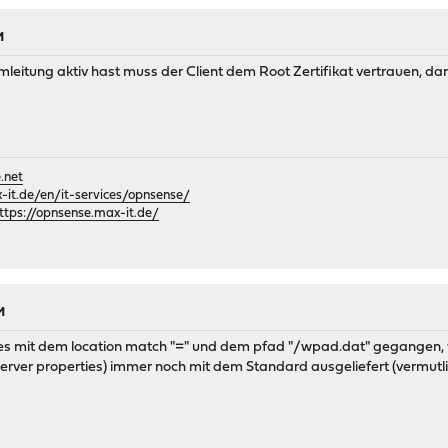
M
mleitung aktiv hast muss der Client dem Root Zertifikat vertrauen, da
.net
it.de/en/it-services/opnsense/
ttps://opnsense.max-it.de/
M
es mit dem location match "=" und dem pfad "/wpad.dat" gegangen, w
rver properties) immer noch mit dem Standard ausgeliefert (vermutlic