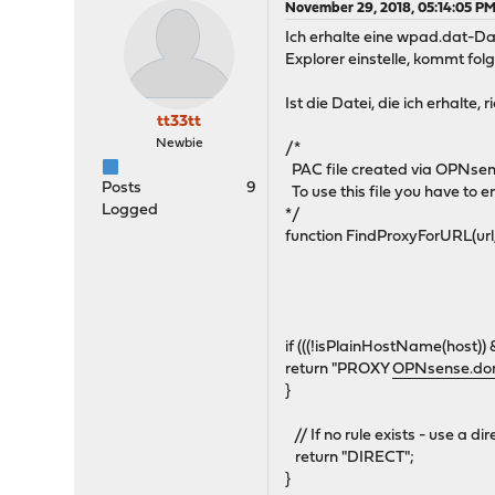
November 29, 2018, 05:14:05 P
Ich erhalte eine wpad.dat-Da
Explorer einstelle, kommt f
Ist die Datei, die ich erhalte, r
tt33tt
Newbie
/*
PAC file created via OPNse
Posts
9
To use this file you have to e
Logged
*/
function FindProxyForURL(url,
if (((!isPlainHostName(host)) 
return "PROXY
OPNsense.dom
}
// If no rule exists - use a di
return "DIRECT";
}