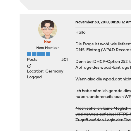
November 30, 2018, 08:26:12 A
Hallo!
hbc
Die Frage ist wohl, wie lief
Hero Member
DNS-Eintrag (WPAD Records
Posts
501
Denn bei DHCP-Option 252 ka
Abfrage des wpad-Eintrags l
Location: Germany
Logged
Wenn also die wpad.dat nicht 
Ich habe nämlich gerade dies
haben, andererseits auch W
Noch sehe ich keine Möglichke
und Verweis auf eine HTTPS-U
Zugriff auf den Login der Firew