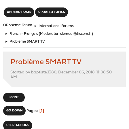
"
UNREAD POSTS
UPDATED TOPICS
OPNsense Forum
►
International Forums
►
French - Français
(Moderator:
slemoal@tiscom.fr
)
►
Problème SMART TV
Problème SMART TV
Started by baptiste.1380, December 06, 2018, 11:08:50
AM
PRINT
1
GO DOWN
Pages
USER ACTIONS