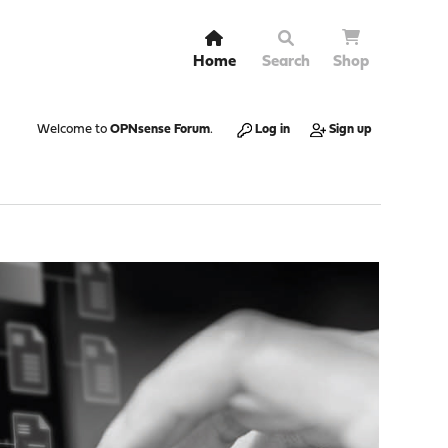
Home
Search
Shop
Welcome to
OPNsense Forum
.
Log in
Sign up