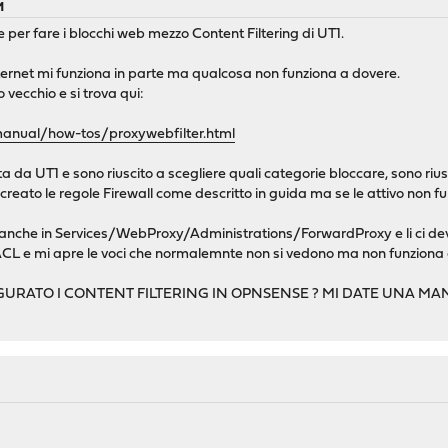
M
er fare i blocchi web mezzo Content Filtering di UT1.
ternet mi funziona in parte ma qualcosa non funziona a dovere.
o vecchio e si trova qui:
manual/how-tos/proxywebfilter.html
ista da UT1 e sono riuscito a scegliere quali categorie bloccare, sono ri
creato le regole Firewall come descritto in guida ma se le attivo non fu
 anche in Services/WebProxy/Administrations/ForwardProxy e li ci deve
vo ACL e mi apre le voci che normalemnte non si vedono ma non funzion
URATO I CONTENT FILTERING IN OPNSENSE ? MI DATE UNA MA