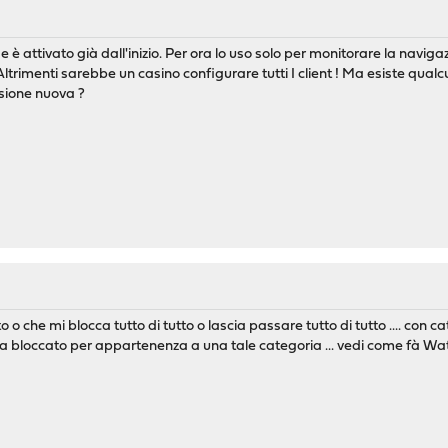
 è attivato già dall'inizio. Per ora lo uso solo per monitorare la navig
Altrimenti sarebbe un casino configurare tutti I client ! Ma esiste qualc
rsione nuova ?
 o che mi blocca tutto di tutto o lascia passare tutto di tutto .... con 
ca bloccato per appartenenza a una tale categoria ... vedi come fà Wa