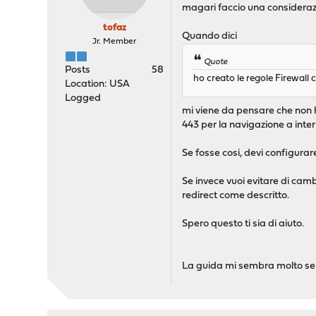
magari faccio una considerazio
tofaz
Quando dici
Jr. Member
Quote
Posts
58
ho creato le regole Firewall 
Location: USA
Logged
mi viene da pensare che non ha
443 per la navigazione a inter
Se fosse cosi, devi configurare
Se invece vuoi evitare di cambi
redirect come descritto.
Spero questo ti sia di aiuto.
La guida mi sembra molto sem