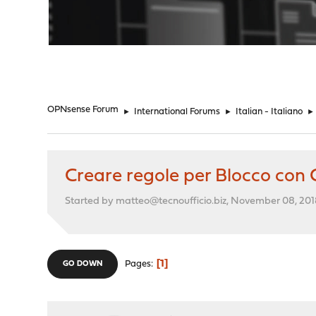
"
OPNsense Forum
►
International Forums
►
Italian - Italiano
►
Creare regole per Blocco con 
Started by matteo@tecnoufficio.biz, November 08, 20
1
Pages
GO DOWN