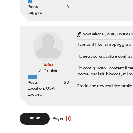
Posts
4
Logged
November 15, 2018, 05:03:31
Il content filter si appoggia
Ho seguito la guida e configura
tofaz
Ho configurato il content filte
Jr. Member
Inoltre, per i siti bloccati, mi
Posts
58
Credo che dovresti ricontroll
Location: USA
Logged
1
Pages
GO UP