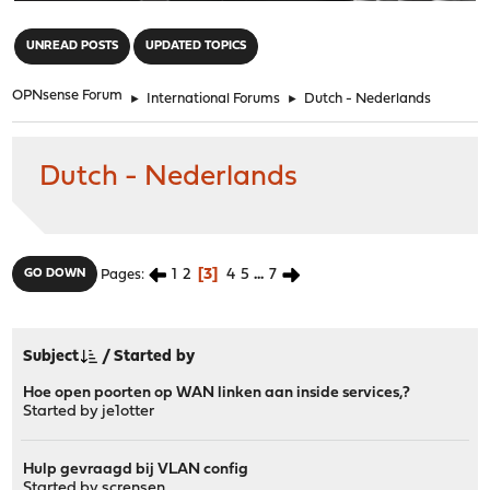
"
UNREAD POSTS
UPDATED TOPICS
OPNsense Forum
►
International Forums
►
Dutch - Nederlands
Dutch - Nederlands
1
2
3
4
5
...
7
GO DOWN
Pages
Subject
/
Started by
Hoe open poorten op WAN linken aan inside services,?
Started by
je1otter
Hulp gevraagd bij VLAN config
Started by
scrensen