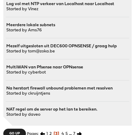
Log vol met NTP verkeer van Localhost naar Localhost
Started by
Vinez
Meerdere lokale subnets
Started by
Ams76
Mezelf uitgesloten uit DEC600 OPNSENSE / graag hulp
Started by
tom@zoka.be
MultiWAN van Pfsense naar OPNsense
Started by
cyberbot
Na herstart firewall unbound problemen met resolven
Started by
ckruijntjens
NAT regel om de server op het lan te bereiken.
Started by
daveo
1
2
3
4
5
...
7
GO UP
Pages