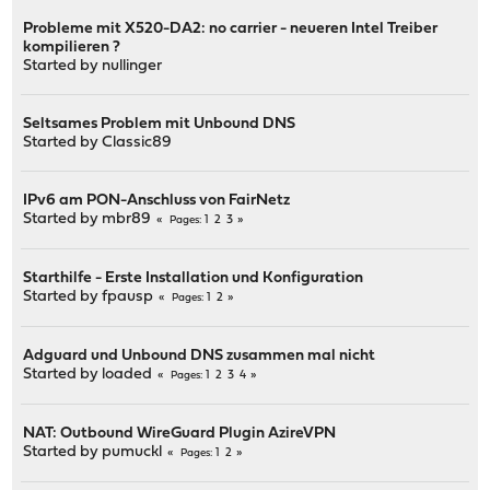
Probleme mit X520-DA2: no carrier - neueren Intel Treiber
kompilieren ?
Started by
nullinger
Seltsames Problem mit Unbound DNS
Started by
Classic89
IPv6 am PON-Anschluss von FairNetz
Started by
mbr89
1
2
3
Pages
Starthilfe - Erste Installation und Konfiguration
Started by
fpausp
1
2
Pages
Adguard und Unbound DNS zusammen mal nicht
Started by
loaded
1
2
3
4
Pages
NAT: Outbound WireGuard Plugin AzireVPN
Started by
pumuckl
1
2
Pages