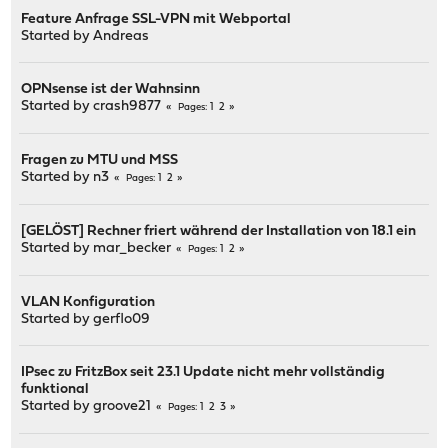
Feature Anfrage SSL-VPN mit Webportal
Started by
Andreas
OPNsense ist der Wahnsinn
Started by
crash9877
1
2
Pages
Fragen zu MTU und MSS
Started by
n3
1
2
Pages
[GELÖST] Rechner friert während der Installation von 18.1 ein
Started by
mar_becker
1
2
Pages
VLAN Konfiguration
Started by
gerflo09
IPsec zu FritzBox seit 23.1 Update nicht mehr vollständig
funktional
Started by
groove21
1
2
3
Pages