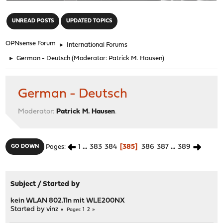
"
UNREAD POSTS
UPDATED TOPICS
OPNsense Forum
►
International Forums
►
German - Deutsch
(Moderator:
Patrick M. Hausen
)
German - Deutsch
Moderator:
Patrick M. Hausen
.
1
...
383
384
385
386
387
...
389
GO DOWN
Pages
Subject
/
Started by
kein WLAN 802.11n mit WLE200NX
Started by
vinz
1
2
Pages