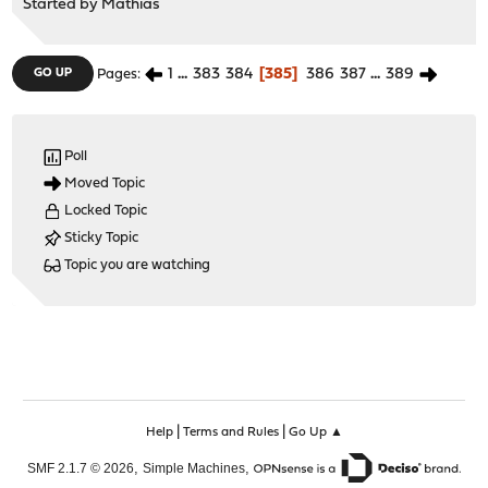
Started by
Mathias
1
...
383
384
385
386
387
...
389
GO UP
Pages
Poll
Moved Topic
Locked Topic
Sticky Topic
Topic you are watching
|
|
Help
Terms and Rules
Go Up ▲
,
,
SMF 2.1.7 © 2026
Simple Machines