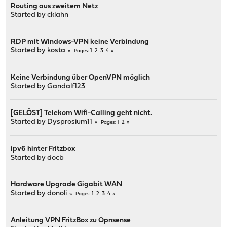
Routing aus zweitem Netz
Started by
cklahn
RDP mit Windows-VPN keine Verbindung
Started by
kosta
1
2
3
4
Pages
Keine Verbindung über OpenVPN möglich
Started by
Gandalf123
[GELÖST] Telekom Wifi-Calling geht nicht.
Started by
Dysprosium11
1
2
Pages
ipv6 hinter Fritzbox
Started by
docb
Hardware Upgrade Gigabit WAN
Started by
donoli
1
2
3
4
Pages
Anleitung VPN FritzBox zu Opnsense