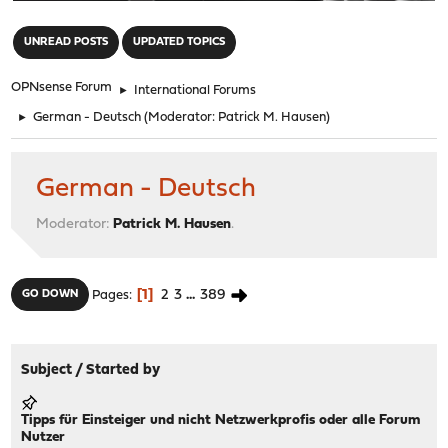
"
UNREAD POSTS
UPDATED TOPICS
OPNsense Forum
►
International Forums
►
German - Deutsch
(Moderator:
Patrick M. Hausen
)
German - Deutsch
Moderator:
Patrick M. Hausen
.
1
2
3
...
389
GO DOWN
Pages
Subject
/
Started by
Tipps für Einsteiger und nicht Netzwerkprofis oder alle Forum
Nutzer