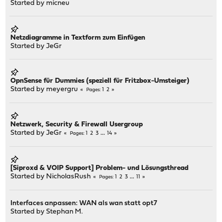
Started by
micneu
Netzdiagramme in Textform zum Einfügen
Started by
JeGr
OpnSense für Dummies (speziell für Fritzbox-Umsteiger)
Started by
meyergru
1
2
Pages
Netzwerk, Security & Firewall Usergroup
Started by
JeGr
1
2
3
...
14
Pages
[Siproxd & VOIP Support] Problem- und Lösungsthread
Started by
NicholasRush
1
2
3
...
11
Pages
Interfaces anpassen: WAN als wan statt opt7
Started by
Stephan M.