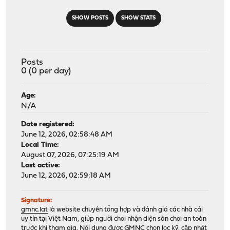
SHOW POSTS
SHOW STATS
Posts
0 (0 per day)
Age:
N/A
Date registered:
June 12, 2026, 02:58:48 AM
Local Time:
August 07, 2026, 07:25:19 AM
Last active:
June 12, 2026, 02:59:18 AM
Signature:
gmnc.lat
là website chuyên tổng hợp và đánh giá các nhà cái
uy tín tại Việt Nam, giúp người chơi nhận diện sân chơi an toàn
trước khi tham gia. Nội dung được GMNC chọn lọc kỹ, cập nhật