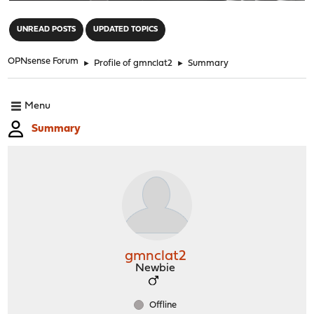
"
UNREAD POSTS
UPDATED TOPICS
OPNsense Forum
►
Profile of gmnclat2
►
Summary
Menu
Summary
gmnclat2
Newbie
Offline