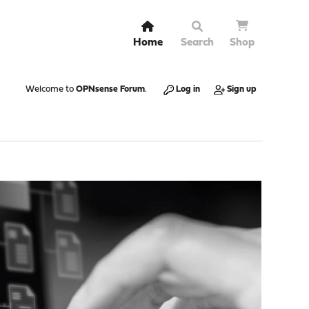
Home
Search
Shop
Welcome to
OPNsense Forum
.
Log in
Sign up