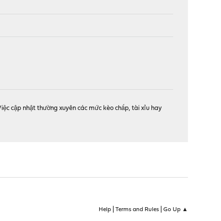
Việc cập nhật thường xuyên các mức kèo chấp, tài xỉu hay
|
|
Help
Terms and Rules
Go Up ▲