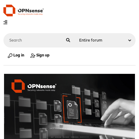
Log in
Sign up