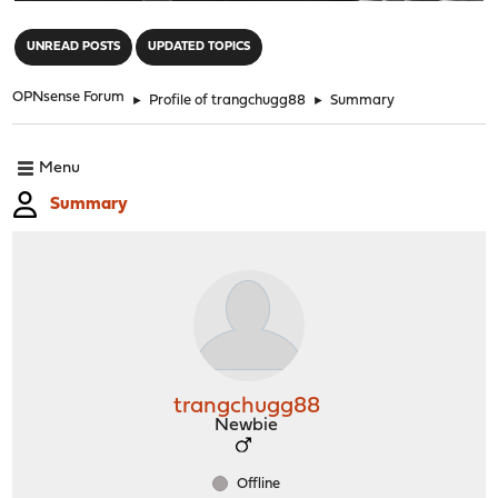
"
UNREAD POSTS
UPDATED TOPICS
OPNsense Forum
►
Profile of trangchugg88
►
Summary
Menu
Summary
trangchugg88
Newbie
Offline