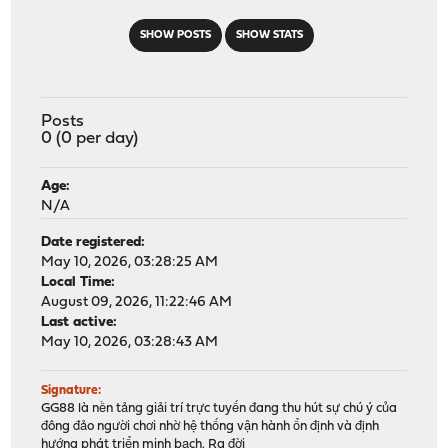
SHOW POSTS
SHOW STATS
Posts
0 (0 per day)
Age:
N/A
Date registered:
May 10, 2026, 03:28:25 AM
Local Time:
August 09, 2026, 11:22:46 AM
Last active:
May 10, 2026, 03:28:43 AM
Signature:
GG88 là nền tảng giải trí trực tuyến đang thu hút sự chú ý của
đông đảo người chơi nhờ hệ thống vận hành ổn định và định
hướng phát triển minh bạch. Ra đời