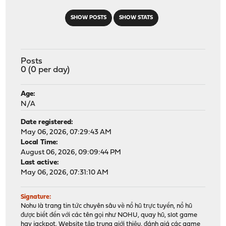
SHOW POSTS
SHOW STATS
Posts
0 (0 per day)
Age:
N/A
Date registered:
May 06, 2026, 07:29:43 AM
Local Time:
August 06, 2026, 09:09:44 PM
Last active:
May 06, 2026, 07:31:10 AM
Signature:
Nohu là trang tin tức chuyên sâu về nổ hũ trực tuyến, nổ hũ
được biết đến với các tên gọi như NOHU, quay hũ, slot game
hay jackpot. Website tập trung giới thiệu, đánh giá các game