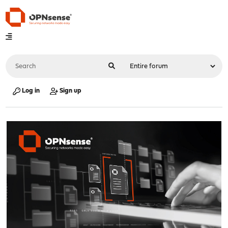
Log in
Sign up