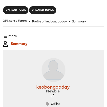
"
UNREAD POSTS
UPDATED TOPICS
OPNsense Forum
►
Profile of keobongdaday
►
Summary
Menu
Summary
keobongdaday
Newbie
Offline