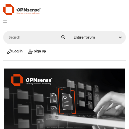
Log in
Sign up