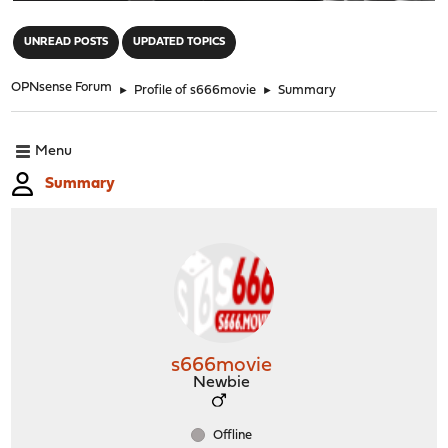
"
UNREAD POSTS
UPDATED TOPICS
OPNsense Forum
►
Profile of s666movie
►
Summary
Menu
Summary
s666movie
Newbie
Offline