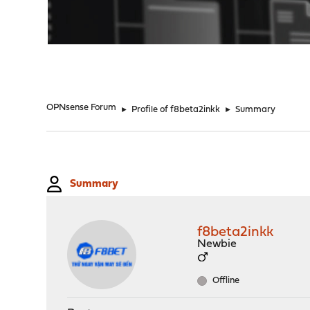
"
OPNsense Forum
►
Profile of f8beta2inkk
►
Summary
Summary
f8beta2inkk
Newbie
Offline