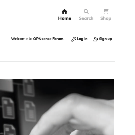
Home
Search
Shop
Welcome to
OPNsense Forum
.
Log in
Sign up