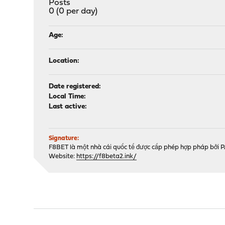
Posts
0 (0 per day)
Age:
Location:
Date registered:
Local Time:
Last active:
Signature:
F8BET là một nhà cái quốc tế được cấp phép hợp pháp bởi P
Website:
https://f8beta2.ink/