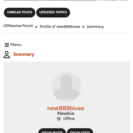
"
UNREAD POSTS
UPDATED TOPICS
OPNsense Forum
►
Profile of new889bluee
►
Summary
Menu
Summary
new889bluee
Newbie
Offline