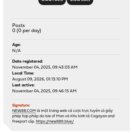
SHOW POSTS
SHOW STATS
Posts
0 (0 per day)
Age:
N/A
Date registered:
November 04, 2025, 09:43:03 AM
Local Time:
August 09, 2026, 01:13:10 PM
Last active:
November 04, 2025, 09:46:15 AM
Signature:
NEW88.COM
là một trang web cá cược trực tuyến có giấy
phép hợp pháp do Isle of Man và Khu kinh tế Cagayan and
Freeport cấp.
https://new889.blue/