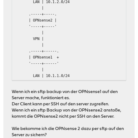
LAN | 10.1.2.0/24
|
.-----+-----.
| OPNsense2 |
'-----+-----'
|
VPN |
|
.-----+------.
| OPNsense1 +
'-----+------'
|
LAN | 10.1.1.0/24
|
...Server...
Wenn ich ein sftp backup von der OPNsense1 auf den
Server mache, funktioniert es.
Der Client kann per SSH auf den server zugreifen.
Wenn ich ein sftp Backup von der OPNsense2 anstoße,
kommt die OPNsense2 nicht per SSH an den Server.
Wie bekomme ich die OPNsense 2 dazu per sftp auf den
Server zu sichern?