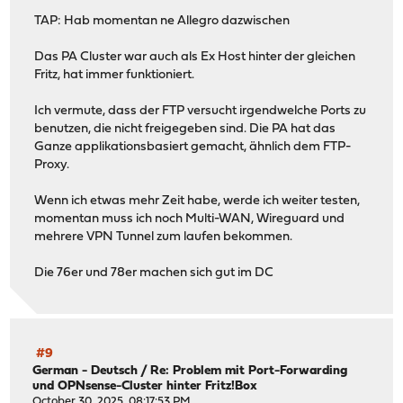
TAP: Hab momentan ne Allegro dazwischen
Das PA Cluster war auch als Ex Host hinter der gleichen
Fritz, hat immer funktioniert.
Ich vermute, dass der FTP versucht irgendwelche Ports zu
benutzen, die nicht freigegeben sind. Die PA hat das
Ganze applikationsbasiert gemacht, ähnlich dem FTP-
Proxy.
Wenn ich etwas mehr Zeit habe, werde ich weiter testen,
momentan muss ich noch Multi-WAN, Wireguard und
mehrere VPN Tunnel zum laufen bekommen.
Die 76er und 78er machen sich gut im DC
#9
German - Deutsch
/
Re: Problem mit Port-Forwarding
und OPNsense-Cluster hinter Fritz!Box
October 30, 2025, 08:17:53 PM