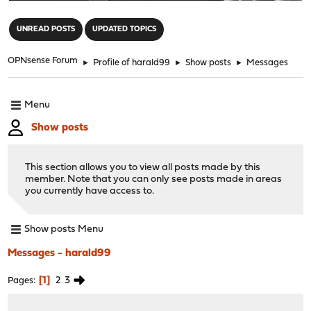
"
UNREAD POSTS
UPDATED TOPICS
OPNsense Forum
►
Profile of harald99
►
Show posts
►
Messages
Menu
Show posts
This section allows you to view all posts made by this
member. Note that you can only see posts made in areas
you currently have access to.
Show posts Menu
Messages - harald99
1
2
3
Pages