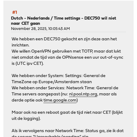
#1
Dutch - Nederlands
/
Time settings - DEC750 wil niet
naar CET gaan
November 28, 2025, 10:05:43 AM
We hebben een DEC750 gekocht en zijn deze aan het
inrichten.
We willen OpenVPN gebruiken met TOTP, maar dat lukt
niet omdat de tijd van de OPNsense een uur out-of-sync
is (UTC ipv CET).
We hebben onder System: Settings: General de
TimeZone op Europe/Amsterdam staan
We hebben onder Services: Network Time: General de
Time servers aangepast (nu:
nl.pool.ntp.org
, maar als
derde optie ook
time.google.com
)
Maar ook na een reboot gaat de tijd niet naar CET (blijkt
uit de logging).
Als ik vervolgens naar Network Time: Status ga, zie ik dat