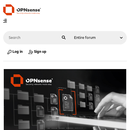
Log in
Sign up