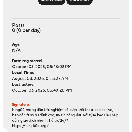
SHOW POSTS
SHOW STATS
Posts
0 (0 per day)
Age:
N/A
Date registered:
October 03, 2025, 06:43:02 PM
Local Time:
August 08, 2026, 01:15:27 AM
Last active:
October 03, 2025, 06:49:26 PM
Signature:
King88 mang đến trải nghiệm cá cược thể thao, casino live,
bắn cá và nổ hũ đỉnh cao, uy tín hàng đầu với tỷ lệ kèo siêu hấp
dẫn, giao dịch nhanh, hỗ trợ 24/7.
https://king88b.org/