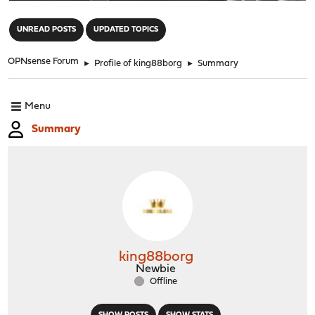
"
UNREAD POSTS
UPDATED TOPICS
OPNsense Forum
►
Profile of king88borg
►
Summary
Menu
Summary
king88borg
Newbie
Offline