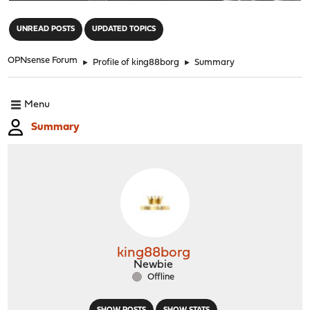
"
UNREAD POSTS
UPDATED TOPICS
OPNsense Forum
►
Profile of king88borg
►
Summary
Menu
Summary
king88borg
Newbie
Offline