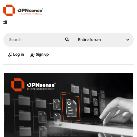
Log in
Sign up