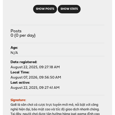
SHOW POSTS
SHOW STATS
Posts
0 (0 per day)
Age:
N/A
Date registered:
August 22, 2025, 09:27:18 AM
Local Time:
August 07, 2026, 09:56:50 AM
Last active:
August 22, 2025, 09:27:41 AM
Signature:
Go8 là sân chơi cá cược trực tuyến mới mẻ, nổi bật với công
nghệ hiện đại, bảo mật cao và tốc độ giao dịch nhanh chóng.
Tại đây, người chơi được tận hưởng hàng loạt game đỉnh cao