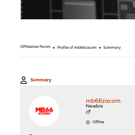
"
OPNsense Forum
►
Profile of mb66zacom
►
Summary
Summary
mb66zacom
Newbie
Offline