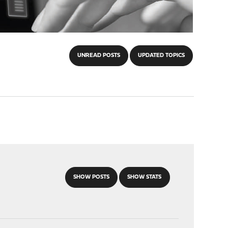
UNREAD POSTS
UPDATED TOPICS
SHOW POSTS
SHOW STATS