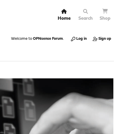
Home
Search
Shop
Welcome to
OPNsense Forum
.
Log in
Sign up