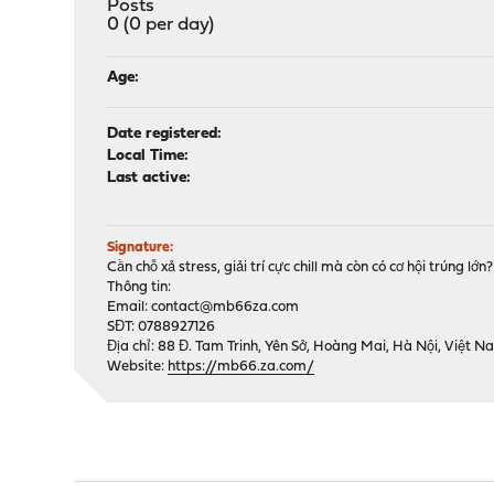
Posts
0 (0 per day)
Age:
Date registered:
Local Time:
Last active:
Signature:
Cần chỗ xả stress, giải trí cực chill mà còn có cơ hội trúng l
Thông tin:
Email:
contact@mb66za.com
SĐT: 0788927126
Địa chỉ: 88 Đ. Tam Trinh, Yên Sở, Hoàng Mai, Hà Nội, Việt 
Website:
https://mb66.za.com/