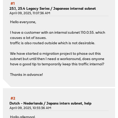
#1
25.1, 25.4 Legacy Series
/
Japanese internal subnet
April 09, 2025, 11:07:36 AM
Hello everyone,
I have a customer with an internal subnet 110.0.55. which
causes a lot of issues.
traffic is also routed outside which is not desirable.
We have started a migration project to phase out this
subnet but until then I need a workaround, does anyone
have a good tip to temporarily keep this traffic internal?
Thanks in advance!
#2
Dutch - Nederlands
/
Japans intern subnet, help
April 09, 2025, 10:55:36 AM
Hallo allemaal,