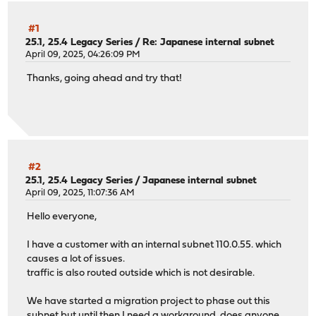
#1
25.1, 25.4 Legacy Series
/
Re: Japanese internal subnet
April 09, 2025, 04:26:09 PM
Thanks, going ahead and try that!
#2
25.1, 25.4 Legacy Series
/
Japanese internal subnet
April 09, 2025, 11:07:36 AM
Hello everyone,
I have a customer with an internal subnet 110.0.55. which
causes a lot of issues.
traffic is also routed outside which is not desirable.
We have started a migration project to phase out this
subnet but until then I need a workaround, does anyone