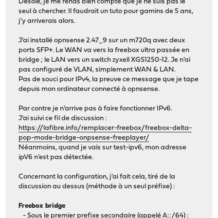
Désolé, je me rends bien compte que je ne suis pas le
seul à chercher. Il faudrait un tuto pour gamins de 5 ans,
j'y arriverais alors.
J'ai installé opnsense 2.47_9 sur un m720q avec deux
ports SFP+. Le WAN va vers la freebox ultra passée en
bridge ; le LAN vers un switch zyxell XGS1250-12. Je n'ai
pas configuré de VLAN, simplement WAN & LAN.
Pas de souci pour IPv4, la preuve ce message que je tape
depuis mon ordinateur connecté à opnsense.
Par contre je n'arrive pas à faire fonctionner IPv6.
J'ai suivi ce fil de discussion :
https://lafibre.info/remplacer-freebox/freebox-delta-
pop-mode-bridge-onpsense-freeplayer/
Néanmoins, quand je vais sur test-ipv6, mon adresse
ipV6 n'est pas détectée.
Concernant la configuration, j'ai fait cela, tiré de la
discussion au dessus (méthode à un seul préfixe) :
Freebox bridge
- Sous le premier prefixe secondaire (appelé A::/64) :