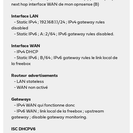
next hop interface WAN de mon opnsense (B)
Interface LAN
- Static IPv4 ; 192.168.1.1/24 ; IPv4 gateway rules
disabled
- Static IPv6 ; A::2/64 ; IPv6 gateway rules disabled.
Interface WAN
- IPv4 DHCP
- Static IPv6 ; B/64 ; IPv6 gateway rules le link local de
la freebox
Routeur advertisements
- LAN stateless
- WAN non activé
Gateways
- IPv4 WAN qui fonctionne donc
- IPv6 WAN ; link local de la freebox ; upstream
gateway ; disable gateway monitoring.
ISC DHCPV6