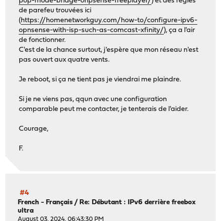
pop-mode-bridge-onpsense-freeplayer/
) et des règles
de parefeu trouvées ici
(
https://homenetworkguy.com/how-to/configure-ipv6-
opnsense-with-isp-such-as-comcast-xfinity/
), ça a l'air
de fonctionner.
C'est de la chance surtout, j'espère que mon réseau n'est
pas ouvert aux quatre vents.
Je reboot, si ça ne tient pas je viendrai me plaindre.
Si je ne viens pas, qqun avec une configuration
comparable peut me contacter, je tenterais de l'aider.
Courage,
F.
#4
French - Français
/
Re: Débutant : IPv6 derrière freebox
ultra
August 03, 2024, 06:43:30 PM