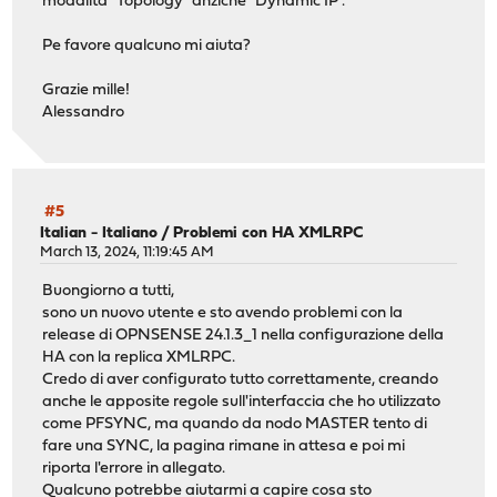
modalità "Topology" anzichè "Dynamic IP".
Pe favore qualcuno mi aiuta?
Grazie mille!
Alessandro
#5
Italian - Italiano
/
Problemi con HA XMLRPC
March 13, 2024, 11:19:45 AM
Buongiorno a tutti,
sono un nuovo utente e sto avendo problemi con la
release di OPNSENSE 24.1.3_1 nella configurazione della
HA con la replica XMLRPC.
Credo di aver configurato tutto correttamente, creando
anche le apposite regole sull'interfaccia che ho utilizzato
come PFSYNC, ma quando da nodo MASTER tento di
fare una SYNC, la pagina rimane in attesa e poi mi
riporta l'errore in allegato.
Qualcuno potrebbe aiutarmi a capire cosa sto