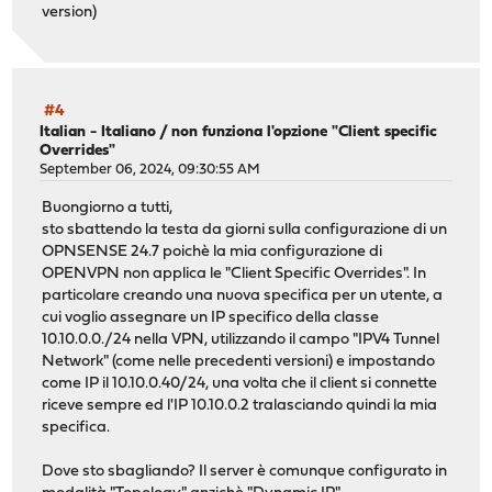
version)
#4
Italian - Italiano
/
non funziona l'opzione "Client specific
Overrides"
September 06, 2024, 09:30:55 AM
Buongiorno a tutti,
sto sbattendo la testa da giorni sulla configurazione di un
OPNSENSE 24.7 poichè la mia configurazione di
OPENVPN non applica le "Client Specific Overrides". In
particolare creando una nuova specifica per un utente, a
cui voglio assegnare un IP specifico della classe
10.10.0.0./24 nella VPN, utilizzando il campo "IPV4 Tunnel
Network" (come nelle precedenti versioni) e impostando
come IP il 10.10.0.40/24, una volta che il client si connette
riceve sempre ed l'IP 10.10.0.2 tralasciando quindi la mia
specifica.
Dove sto sbagliando? Il server è comunque configurato in