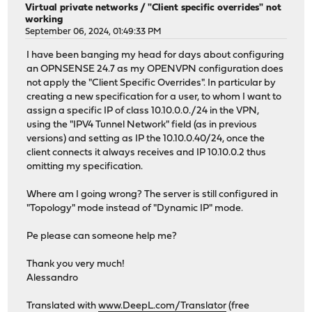
Virtual private networks
/
"Client specific overrides" not
working
September 06, 2024, 01:49:33 PM
I have been banging my head for days about configuring
an OPNSENSE 24.7 as my OPENVPN configuration does
not apply the "Client Specific Overrides". In particular by
creating a new specification for a user, to whom I want to
assign a specific IP of class 10.10.0.0./24 in the VPN,
using the "IPV4 Tunnel Network" field (as in previous
versions) and setting as IP the 10.10.0.40/24, once the
client connects it always receives and IP 10.10.0.2 thus
omitting my specification.
Where am I going wrong? The server is still configured in
"Topology" mode instead of "Dynamic IP" mode.
Pe please can someone help me?
Thank you very much!
Alessandro
Translated with
www.DeepL.com/Translator
(free