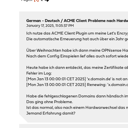
German - Deutsch
/
ACME Client Probleme nach Hard
January 17, 2025, 11:05:37 PM
Ich nutze das ACME Client Plugin um meine Let's Encryp
Die automatische Erneuerung hat auch über ein Jahr g
Über Weihnachten habe ich dann meine OPNsense Hardw
Nach dem Config Einspielen lief alles auch sofort wiede
Heute habe ich dann entdeckt, das meine Zertifikate a
Fehler im Log:
[Mon Jan 13 00:00:01 CET 2025] 'x.domain.de' is not an
[Mon Jan 13 00:00:01 CET 2025] Renewing: 'x.domain.d
Habe die fehlgeschlagenen Domains dann händisch im Ce
Das ging ohne Probleme.
Ist das normal, also nach einem Hardwarwechsel das 
Jemand Erfahrung damit?