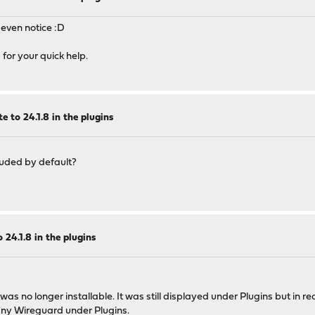
t even notice :D
for your quick help.
 to 24.1.8 in the plugins
cluded by default?
 24.1.8 in the plugins
was no longer installable. It was still displayed under Plugins but in r
 any Wireguard under Plugins.