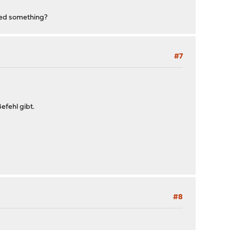
issed something?
#7
efehl gibt.
#8