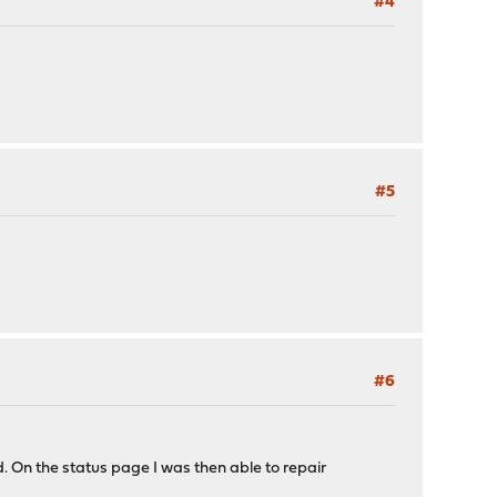
#4
#5
#6
ed. On the status page I was then able to repair