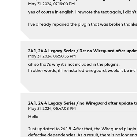
May 31, 2024, 07:16:00 PM
yes of course in english. I rewrote the text again, I didn'
I've already repaired the plugin that was broken thanks 
24.1, 24.4 Legacy Series
/
Re: no Wireguard after update
May 31, 2024, 06:50:53 PM
ah so that's why it's not included in the plugins.
In other words, if I reinstalled wireguard, would it be in
24.1, 24.4 Legacy Series
/
no Wireguard after update to
May 31, 2024, 06:47:08 PM
Hello
Just updated to 24.1.8. After that, the Wireguard plugin 
defective dependencies. As a result, there is no longer