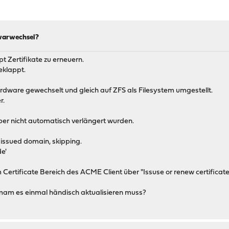
warwechsel?
t Zertifikate zu erneuern.
eklappt.
are gewechselt und gleich auf ZFS als Filesystem umgestellt.
r.
ber nicht automatisch verlängert wurden.
 issued domain, skipping.
e'
rtificate Bereich des ACME Client über "Issuse or renew certificate"
mam es einmal händisch aktualisieren muss?