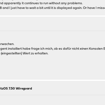
and apparently it continues to run without any problems.
8 and I just have to wait a bit until it is displayed again. Or have I m
berwachen.
gent installiert habe frage ich mich, ob es dafür nicht einen Konsolen B
eingestellten) Wert zu erhalten.
itzOS 7.50 Wireguard