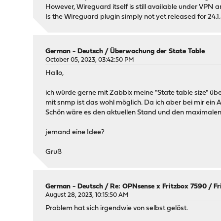
However, Wireguard itself is still available under VPN 
Is the Wireguard plugin simply not yet released for 24.1.
German - Deutsch
/
Überwachung der State Table
October 05, 2023, 03:42:50 PM
Hallo,
ich würde gerne mit Zabbix meine "State table size" ü
mit snmp ist das wohl möglich. Da ich aber bei mir ein A
Schön wäre es den aktuellen Stand und den maximalen (
jemand eine Idee?
Gruß
German - Deutsch
/
Re: OPNsense x Fritzbox 7590 / Fr
August 28, 2023, 10:15:50 AM
Problem hat sich irgendwie von selbst gelöst.