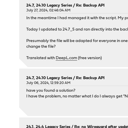
24.7, 24.10 Legacy Series
/
Re: Backup API
July 27, 2024, 02:46:04 AM
In the meantime I had managed it with the script. My pro
Today I updated to 24.7_5 and ran directly into the ba
Presumably the file will be adapted for everyone in one 
change the file?
Translated with
DeepL.com
(free version)
24.7, 24.10 Legacy Series
/
Re: Backup API
July 06, 2024, 12:59:20 AM
have you found a solution?
I have the problem, no matter what I do I always get "No
24.1, 24.4 Legacy Series
/
Re: no Wireguard after update