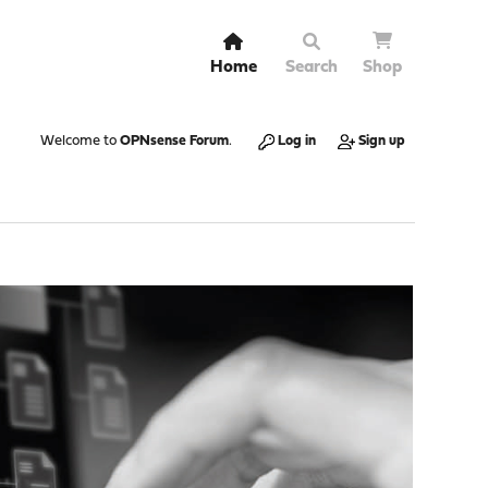
Home
Search
Shop
Welcome to
OPNsense Forum
.
Log in
Sign up