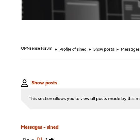
"
OPNsense Forum
►
Profile of sined
►
Show posts
►
Messages
Show posts
This section allows you to view all posts made by this
Messages - sined
1
2
Pages