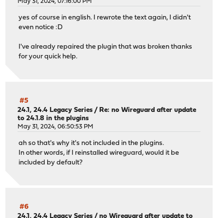
May 31, 2024, 07:16:00 PM
yes of course in english. I rewrote the text again, I didn't
even notice :D
I've already repaired the plugin that was broken thanks
for your quick help.
#5
24.1, 24.4 Legacy Series
/
Re: no Wireguard after update
to 24.1.8 in the plugins
May 31, 2024, 06:50:53 PM
ah so that's why it's not included in the plugins.
In other words, if I reinstalled wireguard, would it be
included by default?
#6
24.1, 24.4 Legacy Series
/
no Wireguard after update to