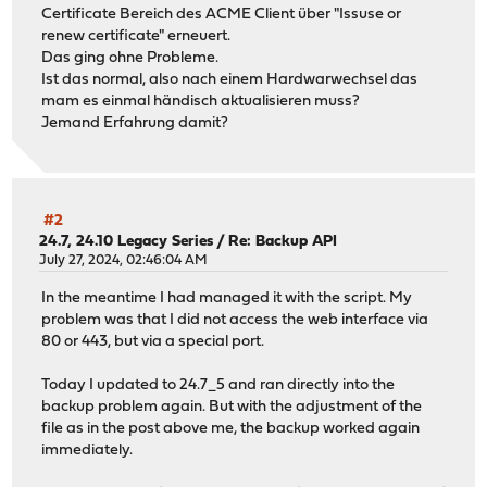
Certificate Bereich des ACME Client über "Issuse or
renew certificate" erneuert.
Das ging ohne Probleme.
Ist das normal, also nach einem Hardwarwechsel das
mam es einmal händisch aktualisieren muss?
Jemand Erfahrung damit?
#2
24.7, 24.10 Legacy Series
/
Re: Backup API
July 27, 2024, 02:46:04 AM
In the meantime I had managed it with the script. My
problem was that I did not access the web interface via
80 or 443, but via a special port.
Today I updated to 24.7_5 and ran directly into the
backup problem again. But with the adjustment of the
file as in the post above me, the backup worked again
immediately.