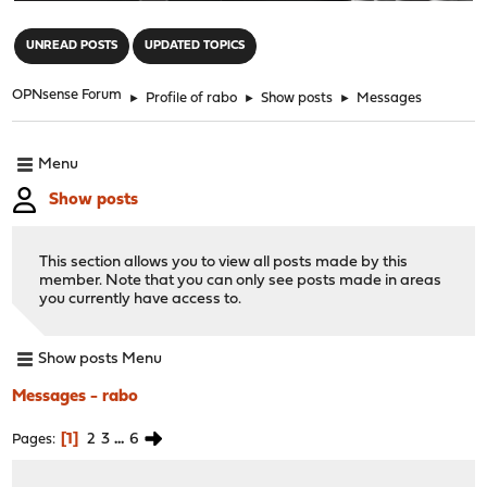
"
UNREAD POSTS
UPDATED TOPICS
OPNsense Forum
►
Profile of rabo
►
Show posts
►
Messages
Menu
Show posts
This section allows you to view all posts made by this
member. Note that you can only see posts made in areas
you currently have access to.
Show posts Menu
Messages - rabo
1
2
3
...
6
Pages