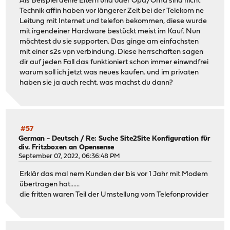
Als Beispiel deine Eltern und oder Opa/Oma sind nicht
Technik affin haben vor längerer Zeit bei der Telekom ne
Leitung mit Internet und telefon bekommen, diese wurde
mit irgendeiner Hardware bestückt meist im Kauf. Nun
möchtest du sie supporten. Das ginge am einfachsten
mit einer s2s vpn verbindung. Diese herrschaften sagen
dir auf jeden Fall das funktioniert schon immer einwndfrei
warum soll ich jetzt was neues kaufen. und im privaten
haben sie ja auch recht. was machst du dann?
#57
German - Deutsch
/
Re: Suche Site2Site Konfiguration für
div. Fritzboxen an Opensense
September 07, 2022, 06:36:48 PM
Erklär das mal nem Kunden der bis vor 1 Jahr mit Modem
übertragen hat......
die fritten waren Teil der Umstellung vom Telefonprovider