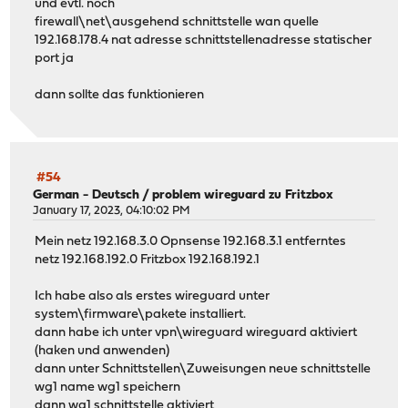
und evtl. noch
firewall\net\ausgehend schnittstelle wan quelle
192.168.178.4 nat adresse schnittstellenadresse statischer
port ja
dann sollte das funktionieren
#54
German - Deutsch
/
problem wireguard zu Fritzbox
January 17, 2023, 04:10:02 PM
Mein netz 192.168.3.0 Opnsense 192.168.3.1 entferntes
netz 192.168.192.0 Fritzbox 192.168.192.1
Ich habe also als erstes wireguard unter
system\firmware\pakete installiert.
dann habe ich unter vpn\wireguard wireguard aktiviert
(haken und anwenden)
dann unter Schnittstellen\Zuweisungen neue schnittstelle
wg1 name wg1 speichern
dann wg1 schnittstelle aktiviert