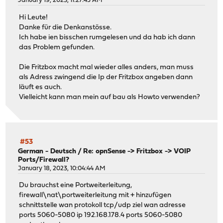
January 19, 2023, 11:27:45 AM
Hi Leute!
Danke für die Denkanstösse.
Ich habe ien bisschen rumgelesen und da hab ich dann
das Problem gefunden.
Die Fritzbox macht mal wieder alles anders, man muss
als Adress zwingend die Ip der Fritzbox angeben dann
läuft es auch.
Vielleicht kann man mein auf bau als Howto verwenden?
#53
German - Deutsch
/
Re: opnSense -> Fritzbox -> VOIP
Ports/Firewall?
January 18, 2023, 10:04:44 AM
Du brauchst eine Portweiterleitung,
firewall\nat\portweiterleitung mit + hinzufügen
schnittstelle wan protokoll tcp/udp ziel wan adresse
ports 5060-5080 ip 192.168.178.4 ports 5060-5080