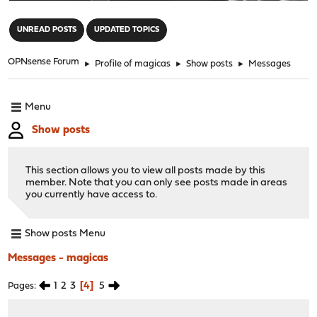
"
UNREAD POSTS
UPDATED TOPICS
OPNsense Forum
►
Profile of magicas
►
Show posts
►
Messages
Menu
Show posts
This section allows you to view all posts made by this
member. Note that you can only see posts made in areas
you currently have access to.
Show posts Menu
Messages - magicas
1
2
3
4
5
Pages