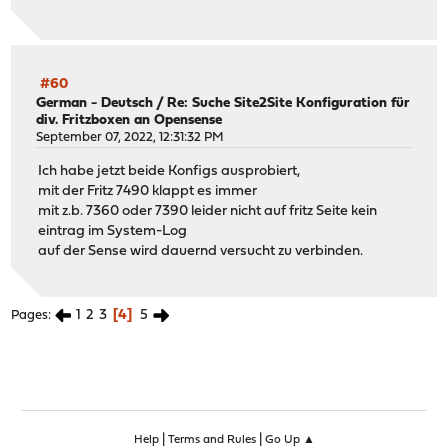
#60
German - Deutsch
/
Re: Suche Site2Site Konfiguration für
div. Fritzboxen an Opensense
September 07, 2022, 12:31:32 PM
Ich habe jetzt beide Konfigs ausprobiert,
mit der Fritz 7490 klappt es immer
mit z.b. 7360 oder 7390 leider nicht auf fritz Seite kein
eintrag im System-Log
auf der Sense wird dauernd versucht zu verbinden.
1
2
3
4
5
Pages
|
|
Help
Terms and Rules
Go Up ▲