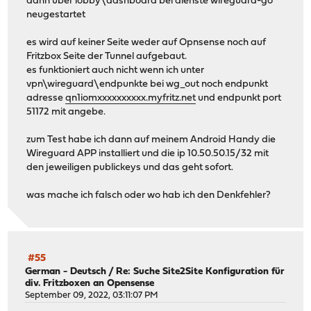
dann über lobby\dashboard bei dienste wireguard-go
neugestartet
es wird auf keiner Seite weder auf Opnsense noch auf
Fritzbox Seite der Tunnel aufgebaut.
es funktioniert auch nicht wenn ich unter
vpn\wireguard\endpunkte bei wg_out noch endpunkt
adresse
qn1iomxxxxxxxxxx.myfritz.net
und endpunkt port
51172 mit angebe.
zum Test habe ich dann auf meinem Android Handy die
Wireguard APP installiert und die ip 10.50.50.15/32 mit
den jeweiligen publickeys und das geht sofort.
was mache ich falsch oder wo hab ich den Denkfehler?
#55
German - Deutsch
/
Re: Suche Site2Site Konfiguration für
div. Fritzboxen an Opensense
September 09, 2022, 03:11:07 PM