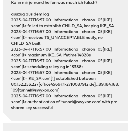
Kann mir jemand helfen was mach ich falsch?
auszug aus dem log
2023-04-17T16:57:00 Informational charon 05[IKE]
<con1|1> failed to establish CHILD_SA, keeping IKE_SA
2023-04-17T16:57:00 Informational charon 05[IKE]
<con1|1> received TS_UNACCEPTABLE notify, no
CHILD_SA built
2023-04-17T16:57:00 Informational charon 05[IKE]
<con1|1> maximum IKE_SA lifetime 14828s
2023-04-17T16:57:00 Informational charon 05[IKE]
<con1|1> scheduling rekeying in 13388s
2023-04-17T16:57:00 Informational charon 05[IKE]
<con1|1> IKE_SA con1[1] established between
80.152.253.227[office4569@k2710087912.de]...89.184.168.
109[tunnel@swyxon.com]
2023-04-17T16:57:00 Informational charon 05[IKE]
<con1|1> authentication of 'tunnel@swyxon.com' with pre-
shared key successful