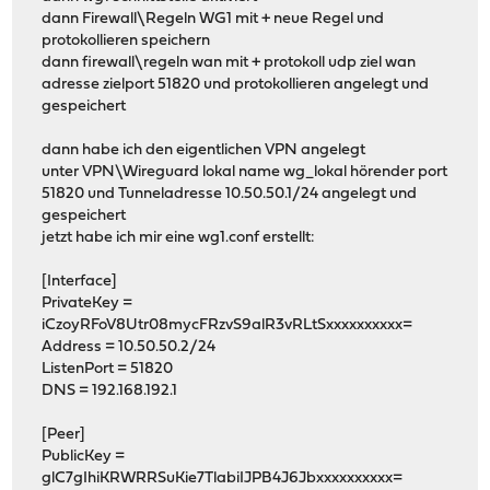
dann Firewall\Regeln WG1 mit + neue Regel und
protokollieren speichern
dann firewall\regeln wan mit + protokoll udp ziel wan
adresse zielport 51820 und protokollieren angelegt und
gespeichert
dann habe ich den eigentlichen VPN angelegt
unter VPN\Wireguard lokal name wg_lokal hörender port
51820 und Tunneladresse 10.50.50.1/24 angelegt und
gespeichert
jetzt habe ich mir eine wg1.conf erstellt:
[Interface]
PrivateKey =
iCzoyRFoV8Utr08mycFRzvS9alR3vRLtSxxxxxxxxxx=
Address = 10.50.50.2/24
ListenPort = 51820
DNS = 192.168.192.1
[Peer]
PublicKey =
glC7gIhiKRWRRSuKie7TlabiIJPB4J6Jbxxxxxxxxxx=