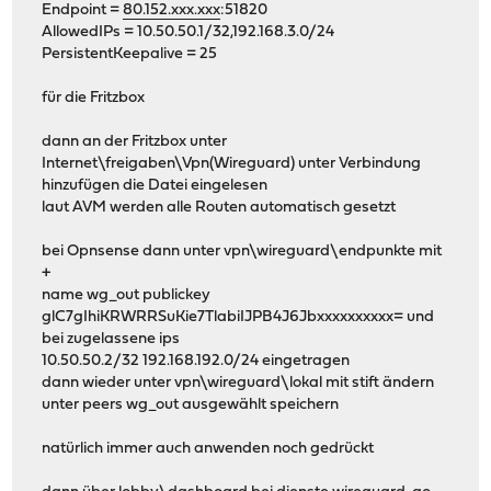
Endpoint =
80.152.xxx.xxx
:51820
AllowedIPs = 10.50.50.1/32,192.168.3.0/24
PersistentKeepalive = 25
für die Fritzbox
dann an der Fritzbox unter
Internet\freigaben\Vpn(Wireguard) unter Verbindung
hinzufügen die Datei eingelesen
laut AVM werden alle Routen automatisch gesetzt
bei Opnsense dann unter vpn\wireguard\endpunkte mit
+
name wg_out publickey
glC7gIhiKRWRRSuKie7TlabiIJPB4J6Jbxxxxxxxxxx= und
bei zugelassene ips
10.50.50.2/32 192.168.192.0/24 eingetragen
dann wieder unter vpn\wireguard\lokal mit stift ändern
unter peers wg_out ausgewählt speichern
natürlich immer auch anwenden noch gedrückt