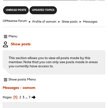
"
UNREAD POSTS
UPDATED TOPICS
OPNsense Forum
►
Profile of osmom
►
Show posts
►
Messages
Menu
Show posts
This section allows you to view all posts made by this
member. Note that you can only see posts made in areas
you currently have access to.
Show posts Menu
Messages - osmom
1
2
3
...
7
Pages