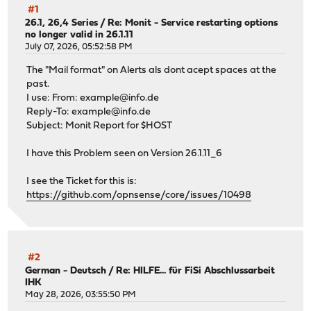
#1
26.1, 26,4 Series
/
Re: Monit - Service restarting options
no longer valid in 26.1.11
July 07, 2026, 05:52:58 PM
The "Mail format" on Alerts als dont acept spaces at the
past.
I use: From:
example@info.de
Reply-To:
example@info.de
Subject: Monit Report for $HOST
I have this Problem seen on Version 26.1.11_6
I see the Ticket for this is:
https://github.com/opnsense/core/issues/10498
#2
German - Deutsch
/
Re: HILFE... für FiSi Abschlussarbeit
IHK
May 28, 2026, 03:55:50 PM