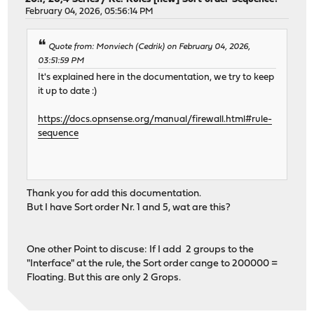
February 04, 2026, 05:56:14 PM
Quote from: Monviech (Cedrik) on February 04, 2026,
03:51:59 PM
It's explained here in the documentation, we try to keep
it up to date :)
https://docs.opnsense.org/manual/firewall.html#rule-
sequence
Thank you for add this documentation.
But I have Sort order Nr. 1 and 5, wat are this?
One other Point to discuse: If I add 2 groups to the
"Interface" at the rule, the Sort order cange to 200000 =
Floating. But this are only 2 Grops.