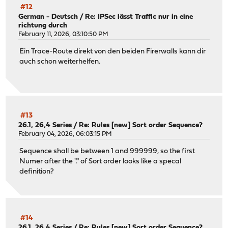
#12
German - Deutsch
/
Re: IPSec lässt Traffic nur in eine
richtung durch
February 11, 2026, 03:10:50 PM
Ein Trace-Route direkt von den beiden Firerwalls kann dir
auch schon weiterhelfen.
#13
26.1, 26,4 Series
/
Re: Rules [new] Sort order Sequence?
February 04, 2026, 06:03:15 PM
Sequence shall be between 1 and 999999, so the first
Numer after the "." of Sort order looks like a specal
definition?
#14
26.1, 26,4 Series
/
Re: Rules [new] Sort order Sequence?