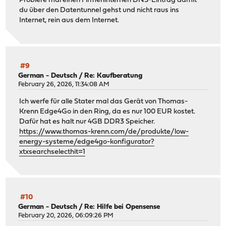
Probiere mal einen Firmeninternen DNS-Eintrag damit
du über den Datentunnel gehst und nicht raus ins
Internet, rein aus dem Internet.
#9
German - Deutsch
/
Re: Kaufberatung
February 26, 2026, 11:34:08 AM
Ich werfe für alle Stater mal das Gerät von Thomas-
Krenn Edge4Go in den Ring, da es nur 100 EUR kostet.
Dafür hat es halt nur 4GB DDR3 Speicher.
https://www.thomas-krenn.com/de/produkte/low-
energy-systeme/edge4go-konfigurator?
xtxsearchselecthit=1
#10
German - Deutsch
/
Re: Hilfe bei Opensense
February 20, 2026, 06:09:26 PM