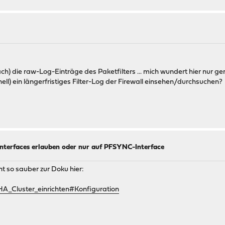
ach) die raw-Log-Einträge des Paketfilters ... mich wundert hier nur g
Shell) ein längerfristiges Filter-Log der Firewall einsehen/durchsuchen?
Interfaces erlauben oder nur auf PFSYNC-Interface
ht so sauber zur Doku hier:
_Cluster_einrichten#Konfiguration