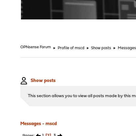
"
OPNsense Forum
►
Profile of mscd
►
Show posts
►
Message
Show posts
This section allows you to view all posts made by this
Messages - mscd
1
2
3
Pages