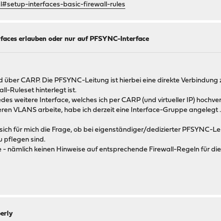
setup-interfaces-basic-firewall-rules
rfaces erlauben oder nur auf PFSYNC-Interface
über CARP. Die PFSYNC-Leitung ist hierbei eine direkte Verbindung z
l-Ruleset hinterlegt ist.
ür jedes weitere Interface, welches ich per CARP (und virtueller IP) h
ren VLANS arbeite, habe ich derzeit eine Interface-Gruppe angelegt .
 sich für mich die Frage, ob bei eigenständiger/dedizierter PFSYNC-
u pflegen sind.
 - nämlich keinen Hinweise auf entsprechende Firewall-Regeln für di
erly