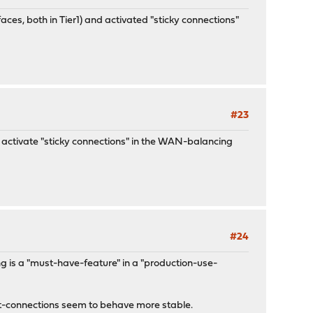
ces, both in Tier1) and activated "sticky connections"
#23
ld activate "sticky connections" in the WAN-balancing
#24
ing is a "must-have-feature" in a "production-use-
ient-connections seem to behave more stable.