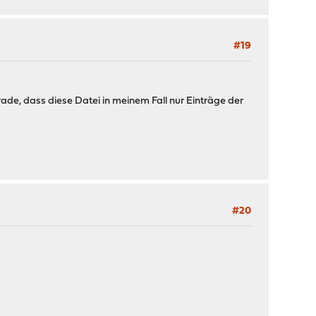
#19
erade, dass diese Datei in meinem Fall nur Einträge der
#20