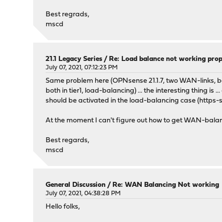
Best regrads,
mscd
21.1 Legacy Series
/
Re: Load balance not working prop
July 07, 2021, 07:12:23 PM
Same problem here (OPNsense 21.1.7, two WAN-links, b
both in tier1, load-balancing) ... the interesting thing is
should be activated in the load-balancing case (https-
At the moment I can't figure out how to get WAN-balanc
Best regards,
mscd
General Discussion
/
Re: WAN Balancing Not working
July 07, 2021, 04:38:28 PM
Hello folks,