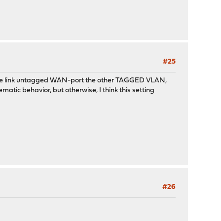
#25
 one link untagged WAN-port the other TAGGED VLAN,
lematic behavior, but otherwise, I think this setting
#26