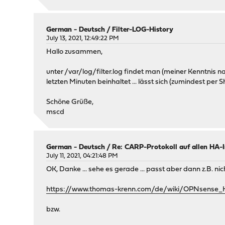
German - Deutsch
/
Filter-LOG-History
July 13, 2021, 12:49:22 PM
Hallo zusammen,
unter /var/log/filter.log findet man (meiner Kenntnis n
letzten Minuten beinhaltet ... lässt sich (zumindest per 
Schöne Grüße,
mscd
German - Deutsch
/
Re: CARP-Protokoll auf allen HA-
July 11, 2021, 04:21:48 PM
OK, Danke ... sehe es gerade ... passt aber dann z.B. nic
https://www.thomas-krenn.com/de/wiki/OPNsense_HA
bzw.