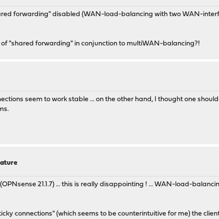
 "shared forwarding" disabled (WAN-load-balancing with two WAN-interfa
n of "shared forwarding" in conjunction to multiWAN-balancing?!
nections seem to work stable ... on the other hand, I thought one shou
ms.
eature
PNsense 21.1.7) ... this is really disappointing ! ... WAN-load-balanc
"sticky connections" (which seems to be counterintuitive for me) the cl