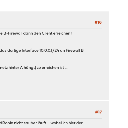
#16
ie B-Firewall dann den Client erreichen?
das dortige Interface 10.0.0.1/24 an Firewall B
tz hinter A hängt) zu erreichen ist ...
#17
Robin nicht sauber läuft ... wobei ich hier der