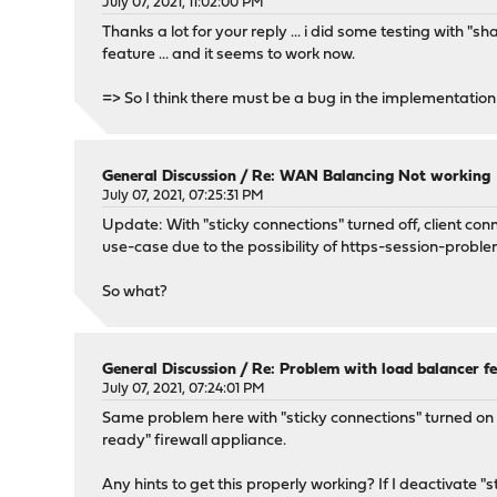
July 07, 2021, 11:02:00 PM
Thanks a lot for your reply ... i did some testing with
feature ... and it seems to work now.
=> So I think there must be a bug in the implementatio
General Discussion
/
Re: WAN Balancing Not working
July 07, 2021, 07:25:31 PM
Update: With "sticky connections" turned off, client con
use-case due to the possibility of https-session-proble
So what?
General Discussion
/
Re: Problem with load balancer f
July 07, 2021, 07:24:01 PM
Same problem here with "sticky connections" turned on (O
ready" firewall appliance.
Any hints to get this properly working? If I deactivate 