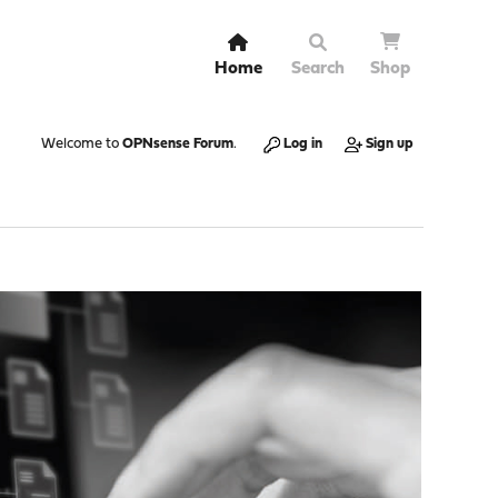
Home
Search
Shop
Welcome to
OPNsense Forum
.
Log in
Sign up