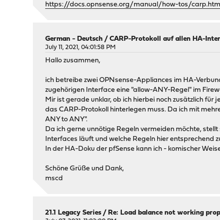
https://docs.opnsense.org/manual/how-tos/carp.html#
German - Deutsch
/
CARP-Protokoll auf allen HA-Inte
July 11, 2021, 04:01:58 PM
Hallo zusammen,
ich betreibe zwei OPNsense-Appliances im HA-Verbund 
zugehörigen Interface eine "allow-ANY-Regel" im Firewal
Mir ist gerade unklar, ob ich hierbei noch zusätzlich f
das CARP-Protokoll hinterlegen muss. Da ich mit mehre
ANY to ANY".
Da ich gerne unnötige Regeln vermeiden möchte, stellt
Interfaces läuft und welche Regeln hier entsprechend z
In der HA-Doku der pfSense kann ich - komischer Weise
Schöne Grüße und Dank,
mscd
21.1 Legacy Series
/
Re: Load balance not working prop