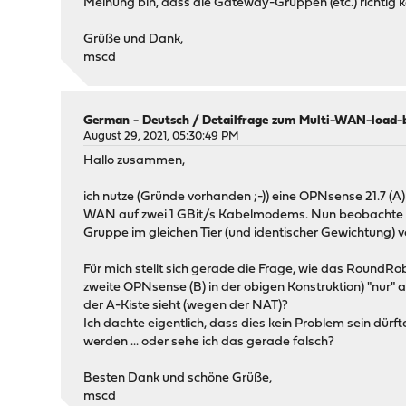
Meinung bin, dass die Gateway-Gruppen (etc.) richtig konf
Grüße und Dank,
mscd
German - Deutsch
/
Detailfrage zum Multi-WAN-load-
August 29, 2021, 05:30:49 PM
Hallo zusammen,
ich nutze (Gründe vorhanden ;-)) eine OPNsense 21.7 (A)
WAN auf zwei 1 GBit/s Kabelmodems. Nun beobachte ich
Gruppe im gleichen Tier (und identischer Gewichtung) v
Für mich stellt sich gerade die Frage, wie das RoundRob
zweite OPNsense (B) in der obigen Konstruktion) "nur" a
der A-Kiste sieht (wegen der NAT)?
Ich dachte eigentlich, dass dies kein Problem sein dür
werden ... oder sehe ich das gerade falsch?
Besten Dank und schöne Grüße,
mscd