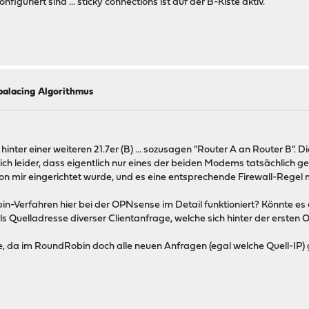
iguriert sind ... sticky connections ist auf der B-Kiste aktiv.
balacing Algorithmus
 hinter einer weiteren 21.7er (B) ... sozusagen "Router A an Router B"
 leider, dass eigentlich nur eines der beiden Modems tatsächlich g
on mir eingerichtet wurde, und es eine entsprechende Firewall-Regel 
in-Verfahren hier bei der OPNsense im Detail funktioniert? Könnte es 
ls Quelladresse diverser Clientanfrage, welche sich hinter der ersten 
fte, da im RoundRobin doch alle neuen Anfragen (egal welche Quell-IP