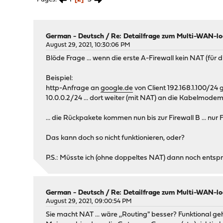
German - Deutsch
/
Re: Detailfrage zum Multi-WAN-lo
August 29, 2021, 10:30:06 PM
Blöde Frage ... wenn die erste A-Firewall kein NAT (für
Beispiel:
http-Anfrage an
google.de
von Client 192.168.1.100/24 
10.0.0.2/24 ... dort weiter (mit NAT) an die Kabelmodems
... die Rückpakete kommen nun bis zur Firewall B ... nur 
Das kann doch so nicht funktionieren, oder?
P.S.: Müsste ich (ohne doppeltes NAT) dann noch entsp
German - Deutsch
/
Re: Detailfrage zum Multi-WAN-lo
August 29, 2021, 09:00:54 PM
Sie macht NAT ... wäre ,,Routing" besser? Funktional geht